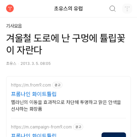
검색하기
초유스의 유럽
티스토리
기사모음
겨울철 도로에 난 구멍에 튤립꽃
이 자란다
초유스
2013. 3. 5. 08:05
https://m.from9.com
광고
프롬나인 화이트튤립
멜라닌의 이동을 효과적으로 차단해 투명하고 맑은 안색을
선사하는 화장품
https://m.campaign-from9.com
광고
프롬나인 화이트튤립