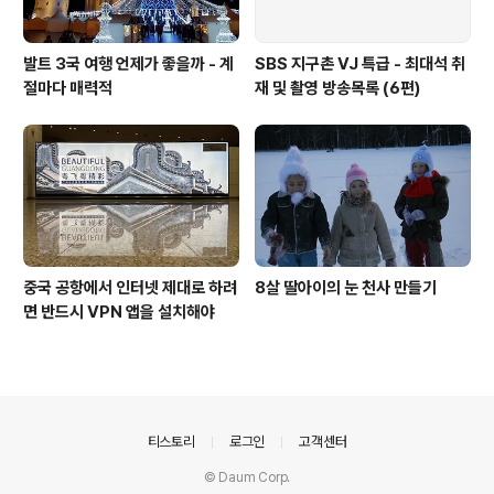
발트 3국 여행 언제가 좋을까 - 계
SBS 지구촌 VJ 특급 - 최대석 취
절마다 매력적
재 및 촬영 방송목록 (6편)
중국 공항에서 인터넷 제대로 하려
8살 딸아이의 눈 천사 만들기
면 반드시 VPN 앱을 설치해야
의안내
티스토리
로그인
고객센터
© Daum Corp.