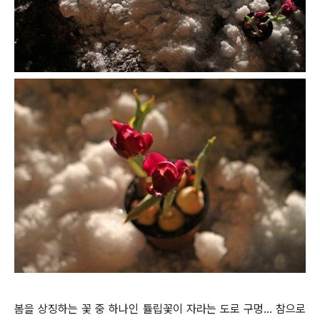
봄을 상징하는 꽃 중 하나인 튤립꽃이 자라는 도로 구멍... 참으로