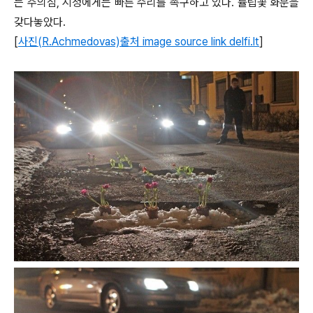
는 주의심, 시청에게는 빠른 수리를 촉구하고 있다. 튤립꽃 화분을
갖다놓았다.
[
사진(R.Achmedovas)출처 image source link delfi.lt
]