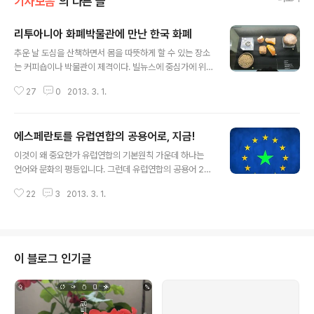
기사모음
의 다른 글
리투아니아 화폐박물관에 만난 한국 화폐
글 내용
추운 날 도심을 산책하면서 몸을 따뜻하게 할 수 있는 장소
는 커피숍이나 박물관이 제격이다. 빌뉴스에 중심가에 위
치한 리투아니아 화폐박물관을 다녀왔다. 리투아니아 중앙
27
0
2013. 3. 1.
은행이 운영하는 이 박물관은 입장료가 없다. 리투아니아
화폐박물관 토토류 가트베 2/8 개장시간 4월 1일 - 10월
31일: 화-금 10시-19시, 토 11시-18시 11월 1일 - 3월 3
에스페란토를 유럽연합의 공용어로, 지금!
1일: 화-금 9시-18시, 토 10시-17시 지하 1층에서는 전시
글 내용
물을 통해 리투아니아 화폐 역사를 엿볼 수 있다. ▲ 화폐
이것이 왜 중요한가 유럽연합의 기본원칙 가운데 하나는
박물관 지하 1층 ▲ 고대 리투아니아 사람들은 곡물, 호박,
언어와 문화의 평등입니다. 그런데 유럽연합의 공용어 23
조개 등으로 거래했다. ▲ 중세 리투아니아 사람들은 은 막
개로는 그 원칙을 준수하기가 어렵습니다. 오늘날 영어가
대기로 거래했다. 1층에는 각국의 화폐에 대한 정보를 화면
22
3
2013. 3. 1.
다른 언어들에 비하여 선호되고 있는데, 유럽중앙은행에서
을 통해 얻을 수 있도록 해놓았다. 이날 안내사는 한국의 ..
영어만 작업언어로 쓰인다는 사실이 하나의 예입니다. 이
런 상황에서 영어를 못하는 다른 유럽인들은 불리합니다.
유럽 ​​사람들 사이의 평등한 관계를 위하여, 중립적이고 배
우기 쉬운 에스페란토를 유럽 연합의 공용어로 채택합시
이 블로그 인기글
다. 전 유럽에서 같은 언어를 사용한다면, 모든 민족이 서로
논의하며 이해할 수 있게 될 것입니다. 그로써 민주적으로
더욱 진전된 유럽이 건설될 것입니다. 그뿐 아니라 그린(G
rin)* 보고서에 따르면 영어를 배우는 대신 에스페란토를