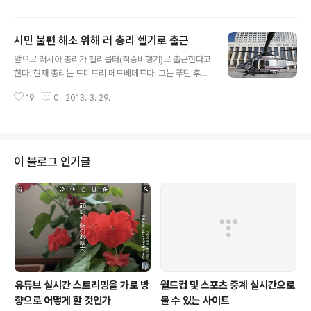
교회에게 또 다른 큰 의미를 주고 있다. 교황이 생전에 사임
하고 신임 교황이 즉위한 후 처음으로 맞이하는 부활절이
시민 불편 해소 위해 러 총리 헬기로 출근
기 때문이다. 966년 기독교를 공인한 폴란드는 역사상 최
글 내용
초로 슬라브계 교황인 요한 바오로 2세를 배출한 나라만큼
앞으로 러시아 총리가 헬리콥터(직승비행기)로 출근한다고
전통적으로 가톨릭 교회가 매우 강하다. 인구 4천만여 명
한다. 현재 총리는 드미트리 메드베데프다. 그는 푸틴 후계
의 약 90%가 가톨릭 신자임이 이를 잘 증명해주고 있다.
자로 제3대 대통령을 역임했고, 푸틴이 다시 대통령으로
최근 폴란드 인터넷 사이트에 폴란드 주교들이 타고 다니
19
0
2013. 3. 29.
선출되자 총리가 되었다. 메드베데프 총리는 모스크바 외
는 자동차에 대한 기사가 올라왔다. 부활절을 맞아 한번 이
곽도시 고르키(고르키레닌스키예, Gorki Leninskiye)에
를 소개한다. [출처: sourc..
거주하고 있다. 이곳은 블라디미르 레닌이 살다가 사망한
곳으로 유명하다. 행정부가 있는 도심에 이르는 도로는 그
의 호위 차량이 교통을 방해하고 시민들에게 불편을 초래
이 블로그 인기글
하고 있다. 이를 해결하기 위해 앞으로 기상이 적합한 날에
는 직승비행기로 출근할 것이라고 총리 대변인 나랕리야
티마코바가 말했다. 행정부 광장에는 새로운 직승비행기
착륙장이 마련되었다. * 사진: RIA/Scanpix 시민 교통 불
편을 해소하기 위해 직승비행기..
유튜브 실시간 스트리밍을 가로 방
월드컵 및 스포츠 중계 실시간으로
향으로 어떻게 할 것인가
볼 수 있는 사이트