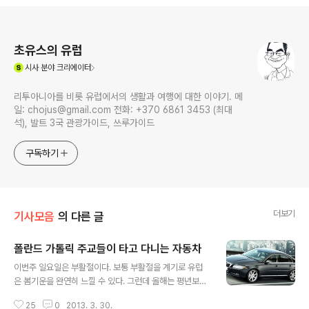
로그 정보
초유스의 유럽
(새창열림)
시사
분야 크리에이터
리투아니아를 비롯 유럽에서의 생활과 여행에 대한 이야기. 메
일: chojus@gmail.com 전화: +370 6861 3453 (최대
석), 발트 3국 관광가이드, 쓰루가이드
구독하기
더보기
기사모음
의 다른 글
폴란드 가톨릭 주교들이 타고 다니는 자동차
글 내용
이번주 일요일은 부활절이다. 보통 부활절을 계기로 유럽
은 봄기운을 완연히 느낄 수 있다. 그런데 올해는 평년보다
부활절이 빠르다. 지금 시각 밖에는 눈이 내리고 있다. 부활
25
0
2013. 3. 30.
절이 아니라 성탄절을 연상시킨다. 올해 부활절은 가톨릭