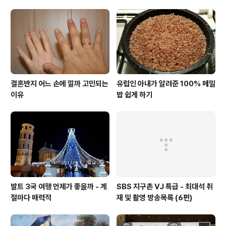
결혼반지 어느 손에 낄까 고민되는
유럽인 아내가 알려준 100% 메밀
이유
밥 쉽게 하기
발트 3국 여행 언제가 좋을까 - 계
SBS 지구촌 VJ 특급 - 최대석 취
절마다 매력적
재 및 촬영 방송목록 (6편)