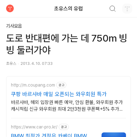
검색하기
초유스의 유럽
티스토리
기사모음
도로 반대편에 가는 데 750m 빙
빙 둘러가야
초유스
2013. 4. 10. 07:33
http://m.coupang.com
광고
쿠팡 바르샤바 매일 오픈되는 와우회원 특가
바르샤바, 해외 입장권 빠른 예약, 안심 환불, 와우회원 추가
캐시적립 신규 와우회원 최대 2만3천원 쿠폰팩+5% 추가적
립 혜택! 여행도 이제 쿠팡에서!
https://www.car-pro.kr/
광고
BMW 최적가 견적은 카베이 BMW 특