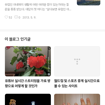
글 내용
로 이해하기가 어렵다. 리투아니아에는 이런 사람들도 있
유럽인 아내와의 생활에 어떤 어려운 점이 있는가라는 질
는 한편 예쁘게 뜨게질한 새먹이통을 달아주는 사람들도
문을 종종 받는다. 대답의 첫 마디는 "살다보면 유럽인 아
있다.
내, 동양인 남편이라는 생각이 들지 않는다. 그냥 사람인 아
52
0
2013. 5. 9.
내와 사람인 남편이 살아간다."이다. * 아내와 함께 찍은 그
림자 사진 굳이 예를 들어 어려운 점을 구체적으로 말하라
고 우긴다면 대답은 이렇다. 두리뭉실하고 '좋은 게 좋다'와
'그냥 그렇게 해' 방식에 익숙한 남편에게 유럽인 아내의 따
지고 분석적인 성격이 종종 마음에 들지 않을 때가 있다.
이 블로그 인기글
"왜 짜증내?" "ㄱㄴㄷㄹㅁㅂ......" "그건 이유라고 할 수 없
지. 진짜 이유를 말해 봐. " "ㅂㅁㄹㄷㄴㄱ......" "그것도 이
유가 안 되는데. 뭐 표면적인 이유는 그렇다 치고 그 뒤에
숨은 진짜 이유는 뭐야?" 이렇게 이어지는 따지기에 ..
유튜브 실시간 스트리밍을 가로 방
월드컵 및 스포츠 중계 실시간으로
향으로 어떻게 할 것인가
볼 수 있는 사이트