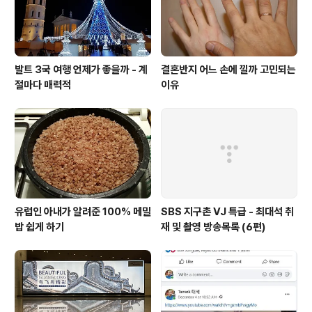
발트 3국 여행 언제가 좋을까 - 계
결혼반지 어느 손에 낄까 고민되는
절마다 매력적
이유
유럽인 아내가 알려준 100% 메밀
SBS 지구촌 VJ 특급 - 최대석 취
밥 쉽게 하기
재 및 촬영 방송목록 (6편)