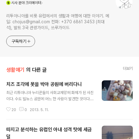
(새창열림)
시사
분야 크리에이터
리투아니아를 비롯 유럽에서의 생활과 여행에 대한 이야기. 메
일: chojus@gmail.com 전화: +370 6861 3453 (최대
석), 발트 3국 관광가이드, 쓰루가이드
구독하기
더보기
생활얘기
의 다른 글
치즈 조각에 못을 박아 공원에 버리다니
글 내용
최근 리투아니아 누리꾼들의 사회교제망에 화제가 된 사진
이다. 수도 빌뉴스 공원에 어느 한 사람이 발견한 것이다.
못이 박힌 치지 조각이 공원에 버려져 있었다. 산책 나온 개
20
0
2013. 5. 11.
나 유기견은 먹이를 앞에 놓아두고 길게 생각하지 않는다.
그저 냄새를 맡아보고 먹는다. 아무리 개가 뼈까지 부서먹
는다고 하지만 철못을 먹으면 성할 리가 없다. 아무리 개나
따지고 분석하는 유럽인 아내 성격 탓에 세금
동물에 대한 깊은 미움이 있다하더라도 불특정 동물을 대
상으로 못을 박은 음식을 공원에 버리는 행위는 상식적으
덜