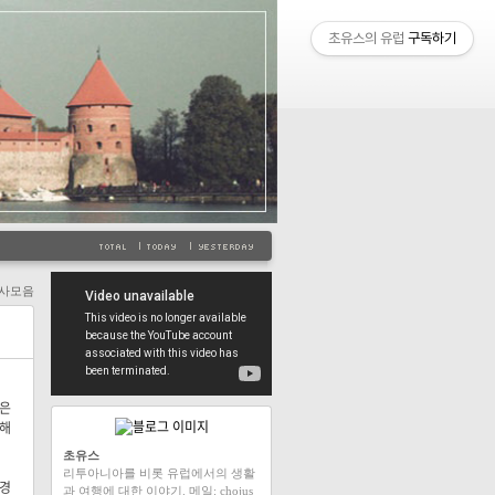
초유스의 유럽
구독하기
사모음
전은
트해
초유스
리투아니아를 비롯 유럽에서의 생활
국경
과 여행에 대한 이야기. 메일: chojus