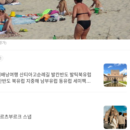
랑가)
고
체배낭여행 산티아고순례길 발칸반도 발틱북유럽
칸반도 북유럽 지중해 남부유럽 동유럽 세미팩제
 뷔르츠부르크 스냅