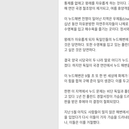
통제를 없애고 왕래를 자유롭게 하는 것이다. 
해 연안 국경 철조망이 제거되고, 여름 휴양객
이 누드해변 전쟁이 일어난 지역은 우제돔(Use
십년 동안 자유분방한 자연주의자들이 나체로 
수영복을 입고 해수욕을 즐기는 곳이다. 정서와
왕래가 자유롭게 되자 독일인들의 누드해변에 
것은 당연하다. 또한 수영복을 입고 있는 폴
고 싶은 것은 당연하다.
결국 양국 시당국이 두 나라 말로 어디가 누
졌다. 하지만 독일이 국경 연안에서 누드 해변
이 누드해변은 9월 초 또 한 번 세상에 화제
이 힘을 합쳐 구해 준이 일이 생겼다. 이를 
한편 이 지역에서 누드 문제는 비단 독일과 
고 있다. 1년 전 폴란드 경찰서장이 가슴을 
판을 받은 후에야 이 결정이 철회되었다.
지난 5월 아직도 사람들이 많지 않은 해변에서
을 입었다가 다시 이들이 가자 가슴을 드러내놓
나, 이들은 이를 거절했다.