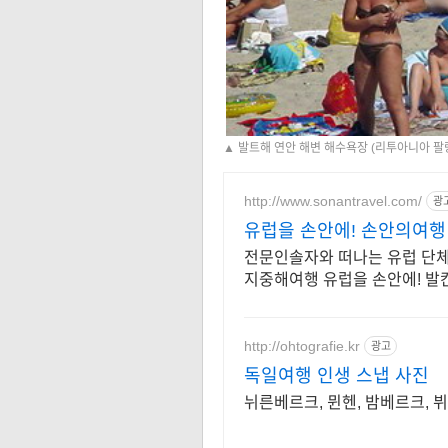
▲ 발트해 연안 해변 해수욕장 (리투아니아 팔
http://www.sonantravel.com/
광
유럽을 손안에! 손안의여행
전문인솔자와 떠나는 유럽 단
지중해여행 유럽을 손안에! 발
공
http://ohtografie.kr
광고
독일여행 인생 스냅 사진
뉘른베르크, 뮌헨, 밤베르크,