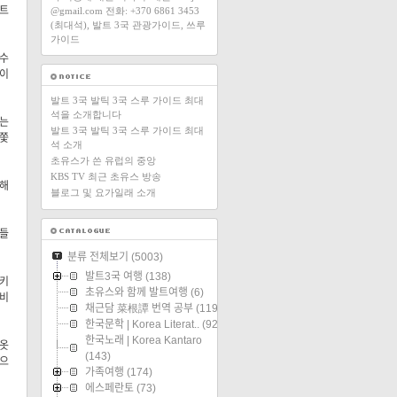
발트
@gmail.com 전화: +370 6861 3453
(최대석), 발트 3국 관광가이드, 쓰루
가이드
 수
들이
발트 3국 발틱 3국 스루 가이드 최대
석을 소개합니다
하는
발트 3국 발틱 3국 스루 가이드 최대
내쫓
석 소개
초유스가 쓴 유럽의 중앙
KBS TV 최근 초유스 방송
잠해
블로그 및 요가일래 소개
객들
분류 전체보기
(5003)
발트3국 여행
(138)
으키
초유스와 함께 발트여행
(6)
 비
채근담 菜根譚 번역 공부
(119)
한국문학 | Korea Literat..
(92)
한국노래 | Korea Kantaro
 옷
(143)
했으
가족여행
(174)
에스페란토
(73)