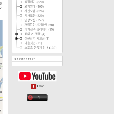
생활얘기
(820)
0월
요가일래
(495)
다.
사진모음
(826)
기사모음
(829)
영상모음
(757)
재미감탄 세계화제
(68)
피겨선수 김레베카
(35)
해외 VJ 활동
(4)
신문잡지 기고글
(3)
다음첫면
(11)
스포츠 생중계 안내
(132)