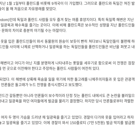
지난 1월 1일부터 폴란드를 비롯해 9개국이 더 가입했다. 그러므로 폴란드와 독일간 쳐진 
들이 올 해 처음으로 자유왕래를 맞았다.
dom)인데 독일과 폴란드 사람들 모두 즐겨 찾는 여름 휴양지이다. 특히 독일쪽 해변은 지난
일광욕과 해수욕을 즐기는 곳이다. 이에 비해 폴란드쪽은 보수적인 성향을 지난 폴란드인
 문화의 차이로 충분히 야기될 수는 마찰이다.
옷을 입은 폴란드인들이 와서 동물원의 원숭이 보듯이 빤히 쳐다보니 독일인들이 불편해 
란드인들 사이에 나체로 산책하거나 일광욕을 하는 독일인들을 폴란드인들은 비난을 퍼붓고 
드 해변이고 어디가 아닌 지를 분명하게 나타내주는 푯말을 세우기로 함으로써 이 전쟁은 잠
을 먼 곳으로 이전해야 한다고 주장하는 폴란드 사람들이 여전히 있다.
가 되었다. 이 해변에 상륙해 목숨을 잃을 위기에 처한 돌고래를 나체주의자들과 옷 입은 관광
두고 언론들은 돌고래가 누드 전쟁을 종식시켰다고 보도했다.
폴란드간 갈등뿐만 아니라 언론들이 보수적이라 단정 짓는 폴란드 내에서도 큰 논란을 불러일
드러내고 일광욕을 하던 여자들에게 벌금을 물리기 결정했다. 하지만 당시 언론들로부터 격렬한
 여자 두 명이 가슴을 드러낸 채 일광욕을 즐기고 있었다. 경찰이 다가와 옷을 입어라고 하자
고 일광욕을 즐기고 있었다. 이에 경찰이 와서 150즐로티 (7만 5천원) 벌금 딱지를 발급