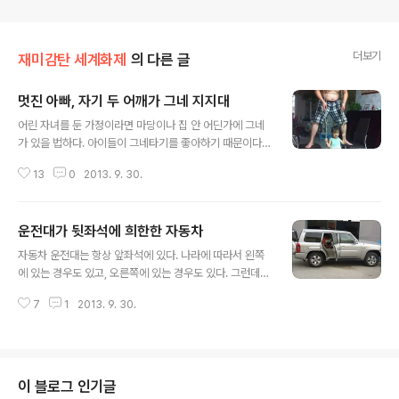
더보기
재미감탄 세계화제
의 다른 글
멋진 아빠, 자기 두 어깨가 그네 지지대
글 내용
어린 자녀를 둔 가정이라면 마당이나 집 안 어딘가에 그네
가 있을 법하다. 아이들이 그네타기를 좋아하기 때문이다.
만약 그네가 없다면 아빠들은 그네타기를 위해 기꺼이 자
13
0
2013. 9. 30.
기 다리를 내줄 것이다. 그러면 아이는 아빠 다리를 꼭 껴안
고 흔들흔들 재미나게 놀 것이다. 폴란드 누리꾼들 사이에
최근 화제가 된 사진 한 장이다. 봐아하니 중국인 아빠 같
운전대가 뒷좌석에 희한한 자동차
다. 의자를 두 개 놓고 그 위에 올라가 자기 몸을 그네 지지
글 내용
대로 활용하고 있다. * 사진출처 image source link 큰
자동차 운전대는 항상 앞좌석에 있다. 나라에 따라서 왼쪽
각도로 왕복해서 그네를 탈 수 없지만, 딸아이가 아빠의 정
에 있는 경우도 있고, 오른쪽에 있는 경우도 있다. 그런데
을 느끼기에는 충분할 듯하다. 이 사진을 보니 우리 집 발코
최근 누리꾼들 사이에 화제가 된 자동차가 있다. 이 자동차
니에 있는 그네가 떠올랐다. 딸아이가 두 살이었을 때 이 그
7
1
2013. 9. 30.
엔 운전대가 앞좌석에 없다. 신기하게도 운전대는 뒷좌석
네를 매달았는 데 아직도 있다. 얼마 전 이제 더 이상 필요
가운데에 있다. 이 차는 닛산 패트롤로 두바이에서 개조되
할 것 ..
었다. 앞좌석 왼쪽을 봐도 운전대가 없고, 오른쪽을 봐도 운
전대가 없다. 그렇다면 쓸모없는 전시용 자동차일까? 아니
다. [사진출처 image source link] 답은 뒷좌석에 있다.
이 블로그 인기글
운전대는 운전석과 조수석 사이에 설치되어 있다. 내부 구