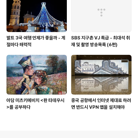
발트 3국 여행 언제가 좋을까 - 계
SBS 지구촌 VJ 특급 - 최대석 취
절마다 매력적
재 및 촬영 방송목록 (6편)
아담 미츠키에비치 <판 타데우시
중국 공항에서 인터넷 제대로 하려
>를 공부하다
면 반드시 VPN 앱을 설치해야