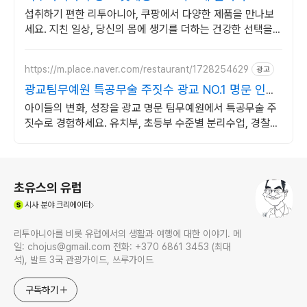
섭취하기 편한 리투아니아, 쿠팡에서 다양한 제품을 만나보
세요. 지친 일상, 당신의 몸에 생기를 더하는 건강한 선택을
쿠팡에서.
https://m.place.naver.com/restaurant/1728254629
광고
광교팀무예원 특공무술 주짓수 광교 NO.1 명문 인기
도장
아이들의 변화, 성장을 광교 명문 팀무예원에서 특공무술 주
짓수로 경험하세요. 유치부, 초등부 수준별 분리수업, 경찰가
산점 정식인증 체육관
로그 정보
초유스의 유럽
(새창열림)
시사
분야 크리에이터
리투아니아를 비롯 유럽에서의 생활과 여행에 대한 이야기. 메
일: chojus@gmail.com 전화: +370 6861 3453 (최대
석), 발트 3국 관광가이드, 쓰루가이드
구독하기