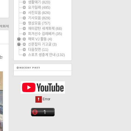
생활얘기
(820)
요가일래
(495)
사진모음
(826)
기사모음
(829)
영상모음
(757)
세계화제
재미감탄 세계화제
(68)
피겨선수 김레베카
(35)
해외 VJ 활동
(4)
신문잡지 기고글
(3)
다음첫면
(11)
스포츠 생중계 안내
(132)
지는