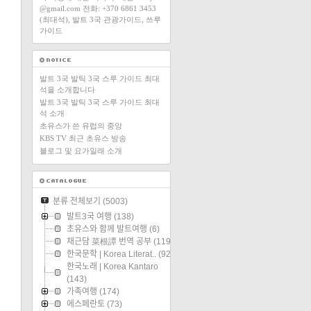
@gmail.com 전화: +370 6861 3453
(최대석), 발트 3국 관광가이드, 쓰루
가이드
발트 3국 발틱 3국 스루 가이드 최대
석을 소개합니다
발트 3국 발틱 3국 스루 가이드 최대
석 소개
초유스가 쓴 유럽의 중앙
KBS TV 최근 초유스 방송
블로그 및 요가일래 소개
분류 전체보기
(5003)
발트3국 여행
(138)
초유스와 함께 발트여행
(6)
채근담 菜根譚 번역 공부
(119)
한국문학 | Korea Literat..
(92)
한국노래 | Korea Kantaro
(143)
가족여행
(174)
에스페란토
(73)