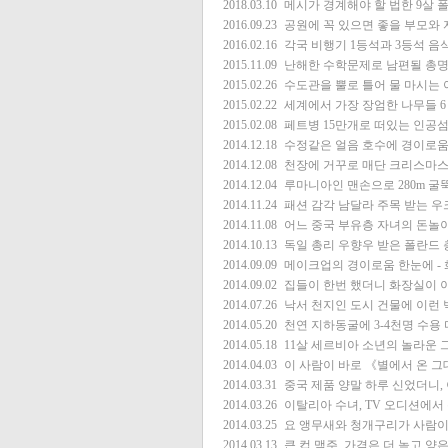
2018.03.10
메시가 경계해야 할 법한 9살 
2016.09.23
공원에 꼭 있으면 좋을 부모와 
2016.02.16
각국 비행기 1등석과 3등석 음
2015.11.09
난해한 수학문제로 남편될 총명
2015.02.26
수도관을 뿔로 틀어 물 마시는
2015.02.22
세계에서 가장 장엄한 나무들
6
2015.02.08
페트병 15만개로 떠있는 인공
2014.12.18
수정같은 얼음 호수에 경이로움
2014.12.08
천장에 거꾸로 매단 크리스마스 
2014.12.04
루마니아인 맨손으로 280m 굴
2014.11.24
패션 감각 남달라 주목 받는 
2014.11.08
어느 중국 부유층 자녀의 돈놀
2014.10.13
독일 총리 우향우 받은 폴란드 
2014.09.09
메이크업의 경이로움 한눈에 - 
2014.09.02
집들이 한번 했더니 화장실이 이
2014.07.26
낙서 천지인 도시 건물에 이런
2014.05.20
천연 지하동굴에 3-4천명 수용
2014.05.18
11살 세르비아 소년의 놀라운 
2014.04.03
이 사람이 바로 《별에서 온 
2014.03.31
중국 제품 양말 하루 신었더니, 이럴
2014.03.26
이탈리아 수녀, TV 오디션에서
2014.03.25
요 앵무새와 청개구리가 사람이라
2014.03.13
큰 컵 맥주, 가격은 더 높고 양