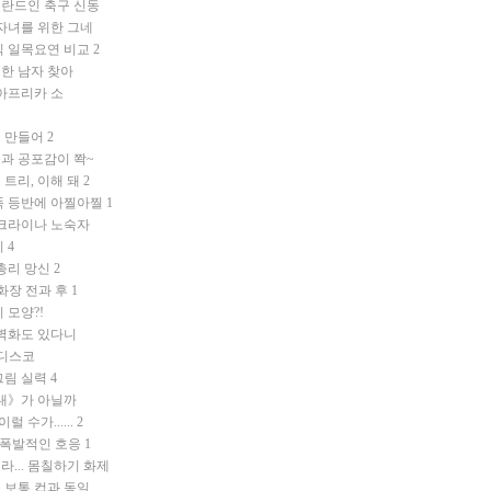
폴란드인 축구 신동
자녀를 위한 그네
식 일목요연 비교
2
한 남자 찾아
 아프리카 소
섬 만들어
2
과 공포감이 쫙~
트리, 이해 돼
2
뚝 등반에 아찔아찔
1
우크라이나 노숙자
이
4
총리 망신
2
화장 전과 후
1
 모양?!
 벽화도 있다니
 디스코
그림 실력
4
그대》가 아닐까
 수가......
2
 폭발적인 호응
1
... 몸칠하기 화제
은 보통 컵과 동일