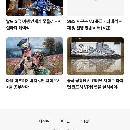
발트 3국 여행 언제가 좋을까 - 계
SBS 지구촌 VJ 특급 - 최대석 취
절마다 매력적
재 및 촬영 방송목록 (6편)
아담 미츠키에비치 <판 타데우시
중국 공항에서 인터넷 제대로 하려
>를 공부하다
면 반드시 VPN 앱을 설치해야
의안내
티스토리
로그인
고객센터