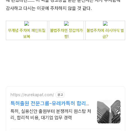
에 던졌다면...... 이 벽돌 경고장을 받은 운전사는 차가 무사함에
감사하고 다시는 이곳에 주차하지 않을 것 같다.
무개념 주차에 페인트칠
불법주차엔 장갑차가
불법주차에 러시아식 벌
보복
짱!
금?
https://eurekapat.com/
광고
특허출원 전문그룹-유레카특허 합리적
비용, 특허 검토무료!
특허, 실용신안 출원부터 분쟁까지 원스탑 처
리, 합리적 비용, 대기업 업무 경력