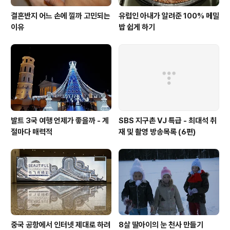
결혼반지 어느 손에 낄까 고민되는
유럽인 아내가 알려준 100% 메밀
이유
밥 쉽게 하기
발트 3국 여행 언제가 좋을까 - 계
SBS 지구촌 VJ 특급 - 최대석 취
절마다 매력적
재 및 촬영 방송목록 (6편)
중국 공항에서 인터넷 제대로 하려
8살 딸아이의 눈 천사 만들기