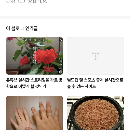
g Valda)가 개발하고, RE@RE 회사가 만들었다. 2..
44
3
2013. 11. 19.
거쳐 16일 저녁 리투아니아 수도 빌뉴스 도착했다. 각국의
대통령, 국회의장, 국무총리, 외무부 장관 등을 만나 유엔의
관심사에 대해 논의했다. 특히 현재 유럽연합의 의장국이
자 2014년 1월 1일부터 유엔 안보리 (비상임) 이사국인 리
투아니아에서는 2박 3일 체류했다. 알기르다스 부트케비
이 블로그 인기글
츄스 국무총리, 소련으로부터 리투아니아 독립에 주도적인
역할을 한 당시 최고회의 의장 비타우타스 란드스베르기스
유럽의회 의원, 로레타 그라우지니에네 국회의장을 만났
다. 17일 카우나스에 있는 비타우타스 매그너스 대학교(V
DU)에서 명예박사 학위를 수여받..
유튜브 실시간 스트리밍을 가로 방
월드컵 및 스포츠 중계 실시간으로
향으로 어떻게 할 것인가
볼 수 있는 사이트