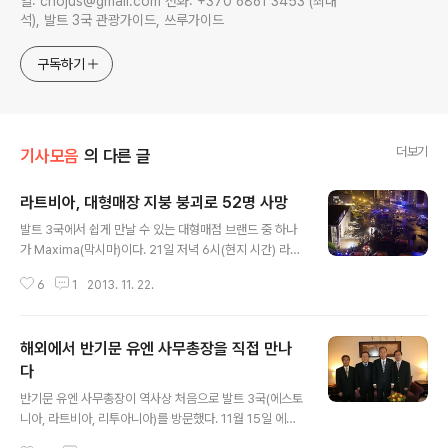
일: chojus@gmail.com 전화: +370 6861 3453 (최대
석), 발트 3국 관광가이드, 쓰루가이드
구독하기
더보기
기사모음
의 다른 글
라트비아, 대형매장 지붕 붕괴로 52명 사망
글 내용
발트 3국에서 쉽게 만날 수 있는 대형매점 브랜드 중 하나
가 Maxima(막시마)이다. 21일 저녁 6시(현지 시간) 라트
비아 수도 리가에 있는 막시마 매장에 비극적인 사고가 발
6
1
2013. 11. 22.
생했다. * 사진출처 http://online.wsj.com/ 매장 건물
지붕(약 500제곱미터)이 붕괴됨으로써 수십명의 사상자
가 나왔다. 현재 확인된 사망자 수는 52명이고, 앞으로도
해외에서 반기문 유엔 사무총장을 직접 만나
더 있을 수 있다. 이 중에는 긴급구조대원 3명도 포함되어
있다. 구조하는 과장에서 지붕이 추가로 붕괴되었기 때문
다
글 내용
이다. 막시마는 이 건물을 임대해서 사용하고 있다. 이 건물
반기문 유엔 사무총장이 역사상 처음으로 발트 3국(에스토
은 캐나다에 본부를 두고 있는 홈버거(Homburg) 국제 그
니아, 라트비아, 리투아니아)를 방문했다. 11월 15일 에스
룹에 속하는 리투아니아 계열 회사 홈버거 발다(Hombur
토니아 수도 탈린으로부터 시작해 라트비아 수도 리가를