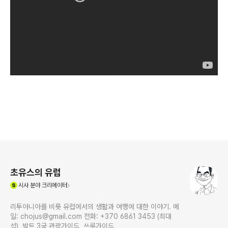
로그 정보
초유스의 유럽
(새창열림)
시사
분야 크리에이터
리투아니아를 비롯 유럽에서의 생활과 여행에 대한 이야기. 메
일: chojus@gmail.com 전화: +370 6861 3453 (최대
석), 발트 3국 관광가이드, 쓰루가이드