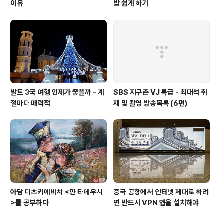
이유
밥 쉽게 하기
발트 3국 여행 언제가 좋을까 - 계
SBS 지구촌 VJ 특급 - 최대석 취
절마다 매력적
재 및 촬영 방송목록 (6편)
아담 미츠키에비치 <판 타데우시
중국 공항에서 인터넷 제대로 하려
>를 공부하다
면 반드시 VPN 앱을 설치해야