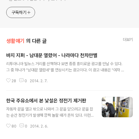
구독하기
더보기
생활얘기
의 다른 글
바지 지퍼 - 남대문 열렸어 - 나라마다 천차만별
글 내용
리투아니아 빌뉴스 거리를 산책하다 보면 종종 흥미로운 광고를 만날 수 있다.
그 중 하나가 "남대문 열렸네"를 연상시키는 광고이다. 이 광고 내용은 "여자 사
기는 부끄러운 일이다. 일찍이든 늦든 모두가 알 것이다." 아뭏든 동서가 모두
28
0
2014. 2. 7.
"남대문이 열린 것"은 수치스러운 일이다. 누구나 "남대문이 열렸어"라고 일려
주거가나 들은 적이 있을 것이다. 그럴 때 부끄러운 듯 슬그머니 올리면서 "왜
남대문이 열렸지. 동대문이 열려야 하는데..."라고 능청스럽게 답하는 이도 있다.
한국 주유소에서 본 낯설은 정전기 제거판
그렇다면 다른 나라 사람들은 이 경우 어떻게 말할까? 갑자기 궁금증이 일어나
글 내용
서 페이스북 에스페란토 그룹에 아래와 같이 문의했다. "바지 지퍼가 열렸을 때
자동차 문을 열고 밖으로 나와서 그 문을 닫으려고 문을 잡
한국 사람들은 '남대문이 열렸다'라고 말하는 데 너희 나라에서는 이 경우 어떻
는 순간 정전기가 발생해 깜짝 놀랄 때가 흔히 있다. 이런
게 표현..
정전기로 인해 주유하려는 순간 주유구에서 화재가 발생하
80
0
2014. 2. 6.
는 소식을 얼마 전에 접하고 보니 더욱 조심해야겠다고 마
음 먹었다. 이번 한국 방문에서 주유소에 갈 기회가 있었다.