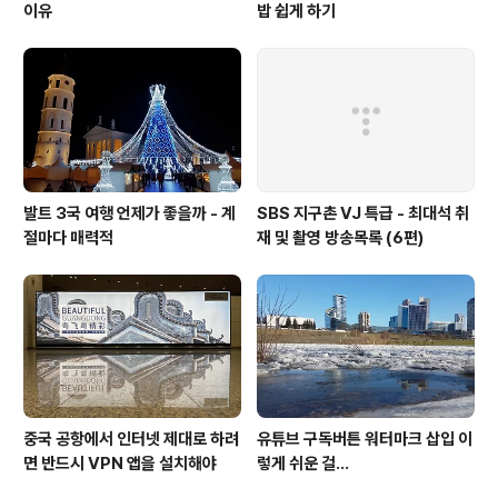
이유
밥 쉽게 하기
발트 3국 여행 언제가 좋을까 - 계
SBS 지구촌 VJ 특급 - 최대석 취
절마다 매력적
재 및 촬영 방송목록 (6편)
중국 공항에서 인터넷 제대로 하려
유튜브 구독버튼 워터마크 삽입 이
면 반드시 VPN 앱을 설치해야
렇게 쉬운 걸...