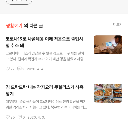
더보기
생활얘기
의 다른 글
코로나19로 나폴레옹 이래 처음으로 졸업시
험 취소 돼
글 내용
코로나바이러스가 걷잡을 수 없을 정도로 그 위세를 떨치
고 있다. 전세계 확진자 수가 이미 백만 명을 넘었고 사망자
수가 6만6천 명에 이른다. 미국은 4월 3일 단 하루만에 새
22
2
2020. 4. 4.
로운 확진자 수가 25,185명이다. 이를 두고 분명히 트럼프
는 미국의 코로나 진단검사 속도가 세계 최고라고 자화자
찬할 수도 있겠다. 프랑스는 4월 3일 하루 새 확진자 수가
김 모락모락 나는 감자요리 쿠겔리스가 식욕
5,233명이고 하루 사망자 수가 이날 세계에서 가장 많은
1,120명이다. 총 확진자가 64,338명이다. 코로나바이러
당겨
글 내용
스 확산을 막기 위해 휴교령에 이어서 전국민 이동제한령
대부분의 유럽 국가들이 코로나바이러스 전염 확산을 막기
까지 내려졌다. 학교가 닫히자 학생들은 온라인으로 수업
위한 격리조치가 시행되고 있다. 북유럽 리투아니아는 외
에 참가하고 있다. * 코로나19로 치러질지가 불투명한 고
출금지령은 내려지지 않았지만 사람들은 가급적 외출을 자
등학교졸업시험을 앞두고 있는 요가일래 4월 3일(금요일)
25
0
2020. 4. 3.
제하고 집에 머무르고 있다. 약국과 식품점을 제외한 모든
프랑스 교육부 장관은..
가게는 영업이 금지되어 있다. 대체로 이곳 유럽 사람들은