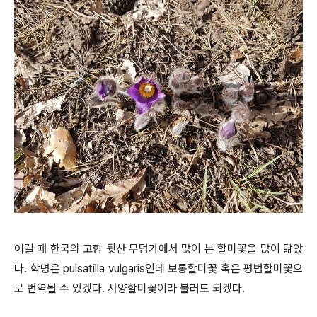
어릴 때 한국의 고향 뒷산 무덤가에서 많이 본 할미꽃을 많이 닮았
다. 학명은 pulsatilla vulgaris인데 보통할미꽃 혹은 평범할미꽃으
로 번역될 수 있겠다. 서양할미꽃이라 불러도 되겠다.