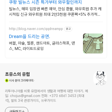
쿠팡 빌뉴스 시즌 특가부터 와우할인까지
빌뉴스, 해외 입장권 빠른 예약, 안심 환불, 와우회원 추가 캐
시적립 신규 와우회원 최대 2만3천원 쿠폰팩+5% 추가적립
혜택! 여행도 이제 쿠팡에서!
http://blog.naver.com/qqdreampp
광고
Dream을 드리는 공연.
버블, 마술, 벌룬, 샌드아트, 글라스하프, 댄
스, MC, 라이트드로잉
로그 정보
초유스의 유럽
(새창열림)
시사
분야 크리에이터
리투아니아를 비롯 유럽에서의 생활과 여행에 대한 이야기. 메
일: chojus@gmail.com 전화: +370 6861 3453 (최대
석), 발트 3국 관광가이드, 쓰루가이드
구독하기