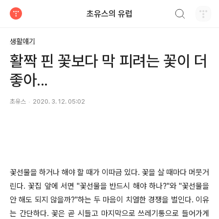
검색하기
초유스의 유럽
티스토리
생활얘기
활짝 핀 꽃보다 막 피려는 꽃이 더
좋아...
초유스
2020. 3. 12. 05:02
꽃선물을 하거나 해야 할 때가 이따금 있다. 꽃을 살 때마다 머뭇거
린다. 꽃집 앞에 서면 "꽃선물을 반드시 해야 하나?"와 "꽃선물을
안 해도 되지 않을까?"하는 두 마음이 치열한 경쟁을 벌인다. 이유
는 간단하다. 꽃은 곧 시들고 마지막으로 쓰레기통으로 들어가게