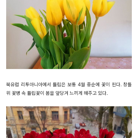
북유럽 리투아니아에서 튤립은 보통 4월 중순에 꽃이 핀다. 창틀
위 꽃병 속 튤립꽃이 봄을 앞당겨 느끼게 해주고 있다.