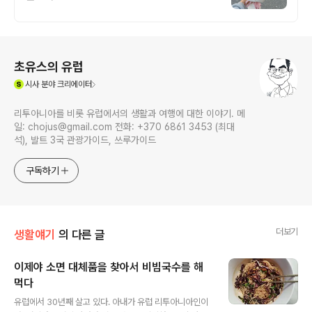
로그 정보
초유스의 유럽
(새창열림)
시사
분야 크리에이터
리투아니아를 비롯 유럽에서의 생활과 여행에 대한 이야기. 메
일: chojus@gmail.com 전화: +370 6861 3453 (최대
석), 발트 3국 관광가이드, 쓰루가이드
구독하기
더보기
생활얘기
의 다른 글
이제야 소면 대체품을 찾아서 비빔국수를 해
먹다
글 내용
유럽에서 30년째 살고 있다. 아내가 유럽 리투아니아인이