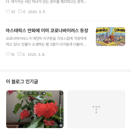
다. 여기서는 어린 자녀가 있는 경우를 제외하고는 혼자서
만 밥을 준비해 다른 식구들을 위해 차려주는 일이 많지 않
32
0
2020. 3. 9.
다. 서로 다른 직장출근이나 생활양식으로 인해서 보통 각
자가 알아서 자기 음식을 해먹는다. 누가 나를 위해 밥을 차
려줄 때까지 특별한 일 없이 가만히 기다리는 분위기가 아
아스테릭스 만화에 이미 코로나바이러스 등장
니다. 가족이 집에 다 있는 주말에는 모두가 조금씩이라도
글 내용
거들어서 함께 밥을 해먹는다. 우리 집 경우에는 밥을 주도
코로나바이러스가 여전히 지구촌을 극성스럽게 걱정하게
적으로 준비한 사람은 설거지에서 열외가 된다. 식사 준비
하고 있다. 만물이 소생하는 봄 3월이 다가옴과 더불어 코
기여도가 제일 낮다고 스스로 생각하는 사람이 솔선수범해
로나바이러스가 잠잠하길 그렇게 바랐지만 중국을 넘어 한
서 설거지한다. 하지만 자기가 먹은 식기류 등은 대체로 자
10
0
2020. 3. 8.
국, 일본, 이란, 이탈리아 등으로 지속적으로 뻗어나가고 있
기가 씻는다. 며칠 전 아내와 딸이 정말 모처럼 스파게티를
다. 그런데 이 코로나바이러스 이름이 몇 년 전에 이미 만화
만들었다. 그런데 면이 유럽에서 ..
책에 등장해 관심을 끌고 있다. 바로 아스테릭스(Asterix)
만화다. 로마군과 싸우는 켈트족 전사들의 이야기를 담고
있는 아스테릭스는 프랑스의 르네 고시니가 쓰고 알베르
이 블로그 인기글
우데르조가 그린 만화다. 1959년 처음 발간된 후 꾸준히
이어서 나오고 있다. 고시니가 1977년 사망한 이후 다른
작가들이 계속 작업을 해오고 있다. 현재 2019년 발간된
제 38권이 마지막이다. 최근 세계 에스페란토 친구들 사이
에 전해지고 소식에 따르..