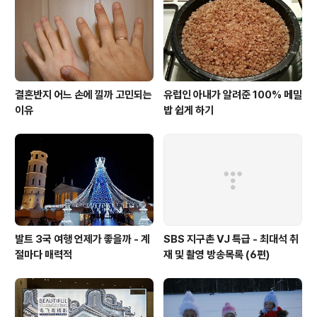
결혼반지 어느 손에 낄까 고민되는
유럽인 아내가 알려준 100% 메밀
이유
밥 쉽게 하기
발트 3국 여행 언제가 좋을까 - 계
SBS 지구촌 VJ 특급 - 최대석 취
절마다 매력적
재 및 촬영 방송목록 (6편)