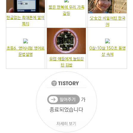
짧은 한복에 우리 가족
갈등
한글없는 휴대폰에 딸의
父女간 비밀어된 한국
쪽지
어
초등6, 영어시험 영어로
0살-10살 150초 동영
문법설명
상 속에
유럽 애들에게 놀림감
된 김밥