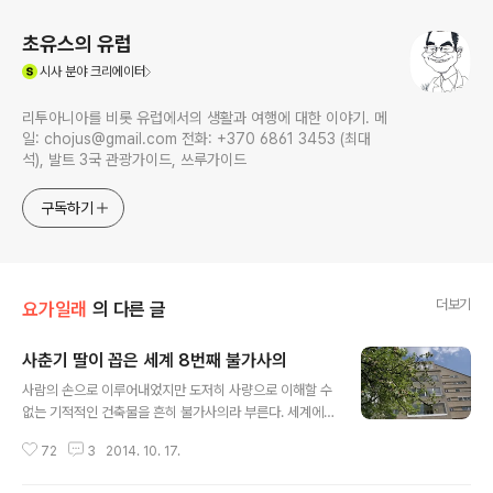
초유스의 유럽
(새창열림)
시사
분야 크리에이터
리투아니아를 비롯 유럽에서의 생활과 여행에 대한 이야기. 메
일: chojus@gmail.com 전화: +370 6861 3453 (최대
석), 발트 3국 관광가이드, 쓰루가이드
구독하기
더보기
요가일래
의 다른 글
사춘기 딸이 꼽은 세계 8번째 불가사의
글 내용
사람의 손으로 이루어내었지만 도저히 사량으로 이해할 수
없는 기적적인 건축물을 흔히 불가사의라 부른다. 세계에
는 여러 가지 7대 불가사의가 있다. 고대의 세계 7대 불가
72
3
2014. 10. 17.
사의는 대피라미드, 바빌론 공중 정원, 알렉산드리아 등대,
에페소스 아르테미스 신전, 마우솔로스 영묘, 올림피아 제