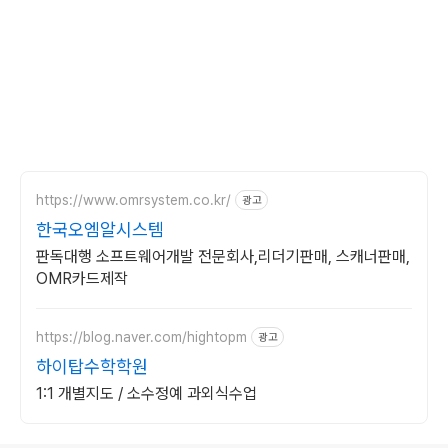
https://www.omrsystem.co.kr/
광고
한국오엠알시스템
판독대행 소프트웨어개발 전문회사,리더기판매, 스캐너판매,
OMR카드제작
https://blog.naver.com/hightopm
광고
하이탑수학학원
1:1 개별지도 / 소수정예 과외식수업
로그 정보