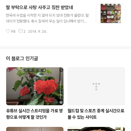
우스 상, 로도스 거상이다. * 고대의 세계 7대 불가사의 중
딸 부탁으로 사탕 사주고 칭찬 받았네
세의 세계 7대 불가사의는 스톤헨지, 콜로세움, 카타콤베,
글 내용
만리장성, 영곡탑, 하기야 소피아, 피사탑이다. 2007년 새
한국어 수업을 시작한 지 얼마 되지 않아 전화가 울렸다. 딸
로운 세계 7대 기적이 발표되었다. 이는 마추픽추, 리우데
아이가 전화했다. 혹시 집에서 무슨 일이 있나해서 받기로
자네이루 예수상, 치첸이트사 마야 유적지, 만리장성, 타지
했다. 또한 생생한 한국어 대화를 들으면 학생들도 좋아할
마할, 요르단 페트라, 로마 콜로세움이다. 근래 들어 사춘기
98
2
2014. 9. 26.
것 같았다. "아빠!""왜?""집에 올 때 사탕을 30개 사올 수
에 막 접어든 딸아이는 8번째 불가사의 기적을 말한다. 무
있어?""있지.""왜 사탕을 그렇게 많이?""내일 영어 시간에
엇일까? 학교에서 ..
내가 프레젠테이션을 하는 데 학생들에게 질문할 거야. 맞
으면 사탕을 선물할 거야.""알았다." 수업을 마친 후 대학교
인근에 있는 가게를 찾았다. 무슨 사탕을 살까 고민스러웠
이 블로그 인기글
다. 물어보려고 전화했다. "아빠가 어떤 사탕을 사줄
까?""사진을 찍어 페이스북으로 보내줘." * 딸아이와 페이
스북으로 주고 받은 내용이다. 한글로 옮겨 적으면 이렇다:
제일 위에 세 번째. 건데 하나 둘 셋 넷 그렇게 세려면 안 돼.
..
유튜브 실시간 스트리밍을 가로 방
월드컵 및 스포츠 중계 실시간으로
향으로 어떻게 할 것인가
볼 수 있는 사이트