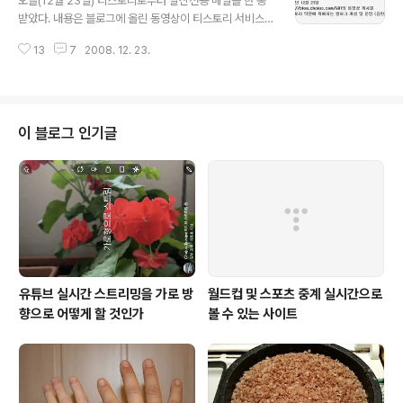
오늘(12월 23일) 티스토리로부터 발신전용 메일을 한 통
이 노래 불렀니?" "며칠 있으면 설날이잖아! 아빠는 몰라?"
받았다. 내용은 블로그에 올린 동영상이 티스토리 서비스
"알지만, 너는 어떻게 알았니?" "인터넷에서 알았지." 인터
약관을 위배했다는 것이다. 제한처리된 사유는 http://blo
넷이 좋긴 좋구나. 한국인 아빠보다도 더 빨리 설날이 언제
13
7
2008. 12. 23.
g.chojus.com/687에 게시된 동영상이 음란, 혐오, 폭력
인지 알려주고 말이다. 음력 달력이 없는 리투아니아에서
등으로 티스토리 약관에 위배되었다고 한다. 동영상 내용
는 설날..
은 밤이 긴 동짓날에 고대 리투아니아인들은 함께 모여 다
양한 놀이와 춤을 추며 새해를 맞이하는 행사이다. 정성 담
아 편집해 올린 이 동영상이 왜 음란 등으로 제한조치를 받
이 블로그 인기글
아야 하는 지 납득이 가지 않는다. 착오가 있는 듯하다. 그
래서 곧 바로 고객센터에 재심을 부탁해 놓았다. 확신이 서
더라도 이런 편지를 받고나면 괜히 의기소침과 찝찝한 기
분이 앞선다. 여러분이 보기에도 아래 동영상이 위의 사유
로 제한조치를 받을..
유튜브 실시간 스트리밍을 가로 방
월드컵 및 스포츠 중계 실시간으로
향으로 어떻게 할 것인가
볼 수 있는 사이트