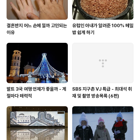
결혼반지 어느 손에 낄까 고민되는
유럽인 아내가 알려준 100% 메밀
이유
밥 쉽게 하기
발트 3국 여행 언제가 좋을까 - 계
SBS 지구촌 VJ 특급 - 최대석 취
절마다 매력적
재 및 촬영 방송목록 (6편)