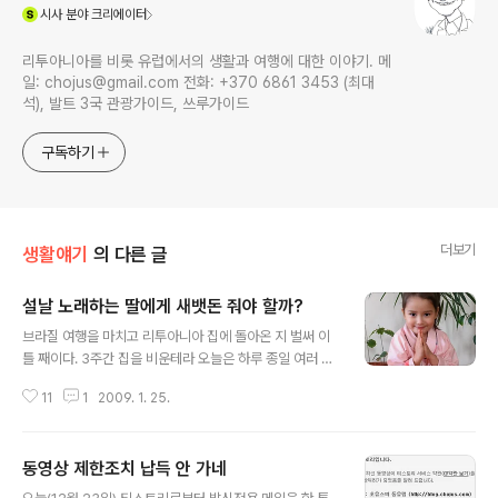
(새창열림)
시사
분야 크리에이터
리투아니아를 비롯 유럽에서의 생활과 여행에 대한 이야기. 메
일: chojus@gmail.com 전화: +370 6861 3453 (최대
석), 발트 3국 관광가이드, 쓰루가이드
구독하기
더보기
생활얘기
의 다른 글
설날 노래하는 딸에게 새뱃돈 줘야 할까?
글 내용
브라질 여행을 마치고 리투아니아 집에 돌아온 지 벌써 이
틀 째이다. 3주간 집을 비운테라 오늘은 하루 종일 여러 가
지 일거리와 집안을 정리하는 데 보냈다. 책장을 정리하는
11
1
2009. 1. 25.
데 일곱살 딸아이가 노래부르기 시작했다. "까치 까치 설날
은 어저께고요~~~" 그리고 가사를 다 몰라서 그런지 이어
서 콧노래로 불렀다. "그 노래 설날 노래인데, 어디서 배웠
동영상 제한조치 납득 안 가네
니?" "인터넷에서 배웠지. 아빠는 이 노래 다 알아?" "아빠
글 내용
도 다 모르는 데. 나중에 인터넷에 우리 한 번 찾아봐자. 왜