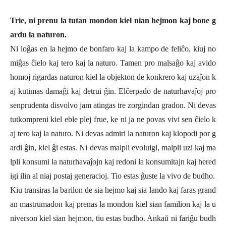
Trie, ni prenu la tutan mondon kiel nian hejmon kaj bone g
ardu la naturon.
Ni loĝas en la hejmo de bonfaro kaj la kampo de feliĉo, kiuj no
miĝas ĉielo kaj tero kaj la naturo. Tamen pro malsaĝo kaj avido
homoj rigardas naturon kiel la objekton de konkrero kaj uzaĵon k
aj kutimas damaĝi kaj detrui ĝin. Elĉerpado de naturhavaĵoj pro
senprudenta disvolvo jam atingas tre zorgindan gradon. Ni devas
tutkompreni kiel eble plej frue, ke ni ja ne povas vivi sen ĉielo k
aj tero kaj la naturo. Ni devas admiri la naturon kaj klopodi por g
ardi ĝin, kiel ĝi estas. Ni devas malpli evoluigi, malpli uzi kaj ma
lpli konsumi la naturhavaĵojn kaj redoni la konsumitajn kaj hered
igi ilin al niaj postaj generacioj. Tio estas ĝuste la vivo de budho.
Kiu transiras la barilon de sia hejmo kaj sia lando kaj faras grand
an mastrumadon kaj prenas la mondon kiel sian familion kaj la u
niverson kiel sian hejmon, tiu estas budho. Ankaŭ ni fariĝu budh