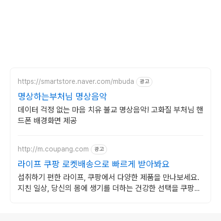
https://smartstore.naver.com/mbuda
광고
명상하는부처님 명상음악
데이터 걱정 없는 마음 치유 불교 명상음악! 고화질 부처님 핸
드폰 배경화면 제공
http://m.coupang.com
광고
라이프 쿠팡 로켓배송으로 빠르게 받아봐요
섭취하기 편한 라이프, 쿠팡에서 다양한 제품을 만나보세요.
지친 일상, 당신의 몸에 생기를 더하는 건강한 선택을 쿠팡에
서.
로그 정보