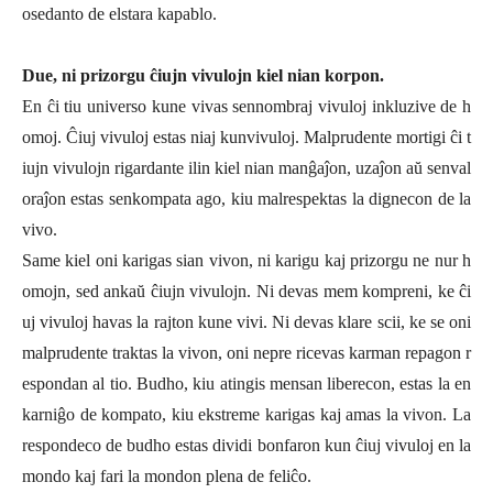
osedanto de elstara kapablo.
Due, ni prizorgu ĉiujn vivulojn kiel nian korpon.
En ĉi tiu universo kune vivas sennombraj vivuloj inkluzive de h
omoj. Ĉiuj vivuloj estas niaj kunvivuloj. Malprudente mortigi ĉi t
iujn vivulojn rigardante ilin kiel nian manĝaĵon, uzaĵon aŭ senval
oraĵon estas senkompata ago, kiu malrespektas la dignecon de la
vivo.
Same kiel oni karigas sian vivon, ni karigu kaj prizorgu ne nur h
omojn, sed ankaŭ ĉiujn vivulojn. Ni devas mem kompreni, ke ĉi
uj vivuloj havas la rajton kune vivi. Ni devas klare scii, ke se oni
malprudente traktas la vivon, oni nepre ricevas karman repagon r
espondan al tio. Budho, kiu atingis mensan liberecon, estas la en
karniĝo de kompato, kiu ekstreme karigas kaj amas la vivon. La
respondeco de budho estas dividi bonfaron kun ĉiuj vivuloj en la
mondo kaj fari la mondon plena de feliĉo.