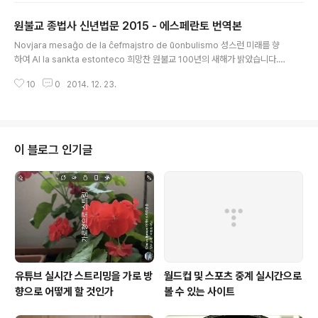
aŭspicioj de la Internacia Fako de Ŭonbulismo, k
원불교 종법사 신년법문 2015 - 에스페란토 번역본
oredevena religio. Ĉeestis 36 esperantistoj el
글 내용
Ĉinio, Hungario, Japanio, Koreio, Litovio, Pakista
Novjara mesaĝo de la ĉefmajstro de ŭonbulismo 성스런 미래를 향
no kaj Rusio. Ĉi-jar..
하여 Al la sankta estonteco 희망찬 원불교 100년의 새해가 밝았습니다.
전 교도와 국민과 인류에게 법신불 사은의 은혜와 광명이 늘 함께 하시기를 심
10
0
2014. 12. 23.
축합니다. Jam eklumiĝis la esperplena nova jaro, la 100a jaro de ŭ
onbulismo. Mi bondeziras, ke la favoro kaj lumo de la darmkorpa
budho, la kvar bonfaroj ĉiam estu kun la tutaj kredantaro, popolo
kaj homaro. 지난 1년을 돌이켜보면 기쁨과 슬픔이 교차했던 한 해였습니다.
국가적으로는 세월호 ..
이 블로그 인기글
유튜브 실시간 스트리밍을 가로 방
월드컵 및 스포츠 중계 실시간으로
향으로 어떻게 할 것인가
볼 수 있는 사이트