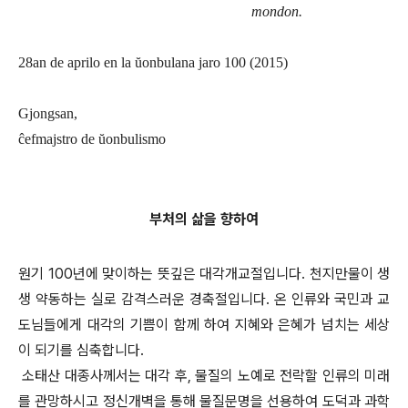
mondon.
28an de aprilo en la ŭonbulana jaro 100 (2015)
Gjongsan,
ĉefmajstro de ŭonbulismo
부처의 삶을 향하여
원기 100년에 맞이하는 뜻깊은 대각개교절입니다. 천지만물이 생
생 약동하는 실로 감격스러운 경축절입니다. 온 인류와 국민과 교
도님들에게 대각의 기쁨이 함께 하여 지혜와 은혜가 넘치는 세상
이 되기를 심축합니다.
소태산 대종사께서는 대각 후, 물질의 노예로 전락할 인류의 미래
를 관망하시고 정신개벽을 통해 물질문명을 선용하여 도덕과 과학