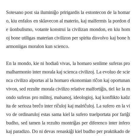
Sotesano post sia iluminiĝo pririgardis la estontecon de la homar
o, kiu enfalos en sklavecon al materio, kaj malfermis la pordon d
e ŭonbulismo, votante konstrui la civilizan mondon, en kiu hom
oj bone utiligas materian civilizon per spirita disvolvo kaj bone h
armoniigas moralon kun scienco.
En la mondo, kie ni hodiaŭ vivas, la homaro senlime suferas pro
malharmonio inter morala kaj scienca civilizoj. La evoluo de scie
nca civilizo alportas al la homaro ekonomian riĉon kaj oportunan
vivon, sed rezulte morala civilizo relative malfortiĝis, tiel ke la m
ondo suferas pro militoj, malsanoj, ideologioj, kaj konflikto kaŭz
ita de serioza breĉo inter riĉuloj kaj malriĉuloj. La sufero en la vi
vo de ordinaruloj estas sama kiel la sufero traelportata por fariĝi
budho, sed tamen la rezulto montriĝas per diferenco inter infero
kaj paradizo. Do ni devas renaskiĝi kiel budho per praktikado de