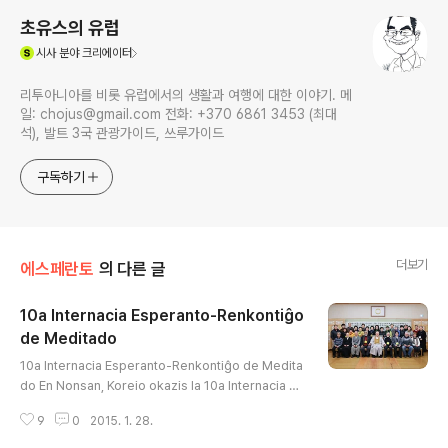
초유스의 유럽
(새창열림)
시사
분야 크리에이터
리투아니아를 비롯 유럽에서의 생활과 여행에 대한 이야기. 메
일: chojus@gmail.com 전화: +370 6861 3453 (최대
석), 발트 3국 관광가이드, 쓰루가이드
구독하기
더보기
에스페란토
의 다른 글
10a Internacia Esperanto-Renkontiĝo
de Meditado
글 내용
10a Internacia Esperanto-Renkontiĝo de Medita
do En Nonsan, Koreio okazis la 10a Internacia Es
peranto-Renkontiĝo de Meditado (IERM) de la 1
9
0
2015. 1. 28.
6a ĝis la 19a de januaro 2015. Ĝin organizis la E
sperantista Asocio de Ŭonbulismo (EAŬ) sub la