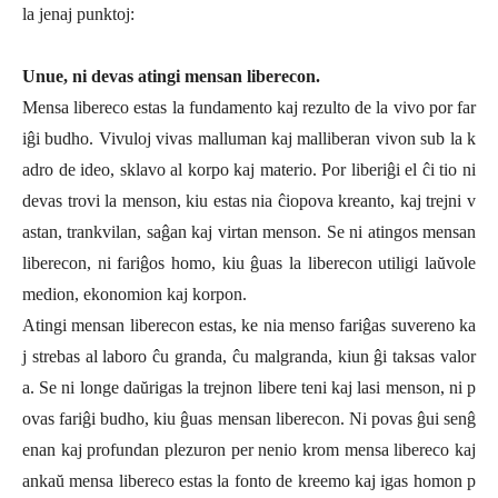
la jenaj punktoj:
Unue, ni devas atingi mensan liberecon.
Mensa libereco estas la fundamento kaj rezulto de la vivo por far
iĝi budho. Vivuloj vivas malluman kaj malliberan vivon sub la k
adro de ideo, sklavo al korpo kaj materio. Por liberiĝi el ĉi tio ni
devas trovi la menson, kiu estas nia ĉiopova kreanto, kaj trejni v
astan, trankvilan, saĝan kaj virtan menson. Se ni atingos mensan
liberecon, ni fariĝos homo, kiu ĝuas la liberecon utiligi laŭvole
medion, ekonomion kaj korpon.
Atingi mensan liberecon estas, ke nia menso fariĝas suvereno ka
j strebas al laboro ĉu granda, ĉu malgranda, kiun ĝi taksas valor
a. Se ni longe daŭrigas la trejnon libere teni kaj lasi menson, ni p
ovas fariĝi budho, kiu ĝuas mensan liberecon. Ni povas ĝui senĝ
enan kaj profundan plezuron per nenio krom mensa libereco kaj
ankaŭ mensa libereco estas la fonto de kreemo kaj igas homon p