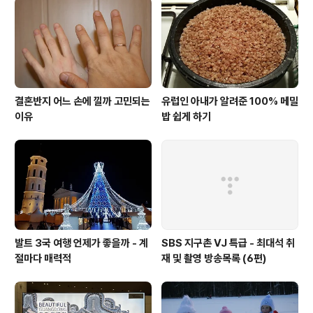
결혼반지 어느 손에 낄까 고민되는
유럽인 아내가 알려준 100% 메밀
이유
밥 쉽게 하기
발트 3국 여행 언제가 좋을까 - 계
SBS 지구촌 VJ 특급 - 최대석 취
절마다 매력적
재 및 촬영 방송목록 (6편)