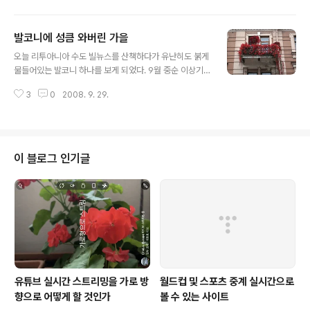
원들도 보이지 않는다. 하지만 아주 가끔 선거 사무실에서
집으로 전화가 걸려왔다. 지난 일요일 시내를 산책하면서
발코니에 성큼 와버린 가을
“아하, 선거가 있구나!”라는 느낌을 받았다. 바로 길거리에
글 내용
세워진 선거 포스터 게시판이었다. 한국의 선거 포스터는
오늘 리투아니아 수도 빌뉴스를 산책하다가 유난히도 붉게
모두 일률적인데 리투아니아는 다양하다. 보아하니 중앙
물들어있는 발코니 하나를 보게 되었다. 9월 중순 이상기
선거관리 위원회가 일률적으로 제작하는 것이 아니라 정당
온으로 영상 2-5도의 날씨가 여러 날 지속된 결과인 듯하
이 직접 제작하고 있음을 알 수 있다. 한국의 선거 포스터는
3
0
2008. 9. 29.
다. 이렇게 빨리 가을이 와버리다니 놀랍고 당황스러웠다.
얼굴사진과 기호, 소속정당, 이름 그리고 핵심 구호가 적혀
이와 같이 빠른 춘하추동 변화를 지켜보고, 또한 이룬 것이
있다. 이런 선거 포스터를 보..
별로 없는 삶을 돌아보건대 한 순간이라도 더욱 보람있게
살아야겠다고 다짐해본다. 좋은 결실 기원합니다.
이 블로그 인기글
유튜브 실시간 스트리밍을 가로 방
월드컵 및 스포츠 중계 실시간으로
향으로 어떻게 할 것인가
볼 수 있는 사이트