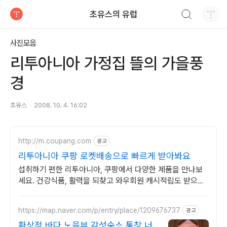
검색하기
초유스의 유럽
티스토리
사진모음
리투아니아 가정집 뜰의 가을풍
경
초유스
2008. 10. 4. 16:02
http://m.coupang.com
광고
리투아니아 쿠팡 로켓배송으로 빠르게 받아봐요
섭취하기 편한 리투아니아, 쿠팡에서 다양한 제품을 만나보
세요. 건강식품, 활력을 되찾고 와우회원 캐시적립도 받으세
요.
https://map.naver.com/p/entry/place/1209676737
광고
환상적 바다 노을뷰 감성숙소 통창 너