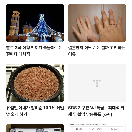
발트 3국 여행 언제가 좋을까 - 계
결혼반지 어느 손에 낄까 고민되는
절마다 매력적
이유
유럽인 아내가 알려준 100% 메밀
SBS 지구촌 VJ 특급 - 최대석 취
밥 쉽게 하기
재 및 촬영 방송목록 (6편)