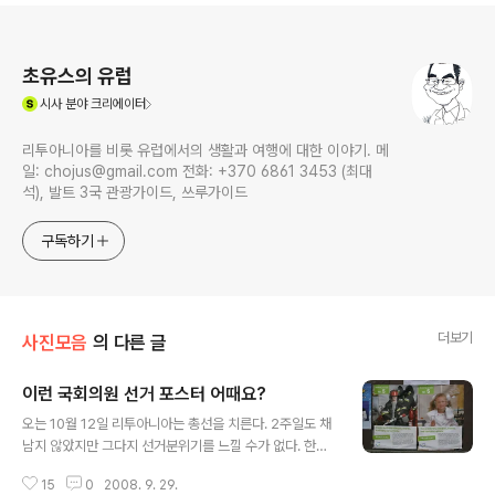
로그 정보
초유스의 유럽
(새창열림)
시사
분야 크리에이터
리투아니아를 비롯 유럽에서의 생활과 여행에 대한 이야기. 메
일: chojus@gmail.com 전화: +370 6861 3453 (최대
석), 발트 3국 관광가이드, 쓰루가이드
구독하기
더보기
사진모음
의 다른 글
이런 국회의원 선거 포스터 어때요?
글 내용
오는 10월 12일 리투아니아는 총선을 치른다. 2주일도 채
남지 않았지만 그다지 선거분위기를 느낄 수가 없다. 한국
에는 그 흔한 현수막마저도 없고 길거리 유세도 없다. 골목
15
0
2008. 9. 29.
마다 지켜 서서 지나가는 사람들에게 표를 부탁하는 운동