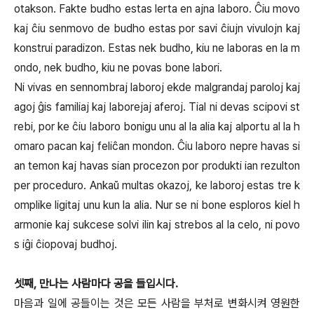
otakson. Fakte budho estas lerta en ajna laboro. Ĉiu movo
kaj ĉiu senmovo de budho estas por savi ĉiujn vivulojn kaj
konstrui paradizon. Estas nek budho, kiu ne laboras en la m
ondo, nek budho, kiu ne povas bone labori.
Ni vivas en sennombraj laboroj ekde malgrandaj paroloj kaj
agoj ĝis familiaj kaj laborejaj aferoj. Tial ni devas scipovi st
rebi, por ke ĉiu laboro bonigu unu al la alia kaj alportu al la h
omaro pacan kaj feliĉan mondon. Ĉiu laboro nepre havas si
an temon kaj havas sian procezon por produkti ian rezulton
per proceduro. Ankaŭ multas okazoj, ke laboroj estas tre k
omplike ligitaj unu kun la alia. Nur se ni bone esploros kiel h
armonie kaj sukcese solvi ilin kaj strebos al la celo, ni povo
s iĝi ĉiopovaj budhoj.
셋째, 만나는 사람마다 공을 들입시다.
마음과 일에 공들이는 것은 모든 사람을 부처로 변화시켜 영원한