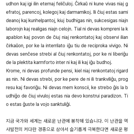
udhon kaj igi ilin eternaj feliĉuloj. Ĉirkaŭ ni kune vivas niaj g
efratoj, parencoj, kolegoj kaj darmamikoj. Ili ĉiuj estas sami
deanoj kaj kunhelpantoj, kiuj budhigas nin, sukcesigas niajn
laborojn kaj realigas niajn celojn. Tial ni devas kompreni la k
apablon kaj povon de ĉiuj niaj renkontatoj kaj observi ilian
ĉirkaŭon, por ke la interrilato iĝu tiu de reciproka vivigo. Ni
devas senĉese strebi al ĉiuj renkontatoj, por ke ni liberiĝu
de la plektita karmforto inter ni kaj ili kaj iĝu budhoj.
Krome, ni devas profunde pensi, kiel niaj renkontatoj rigard
as nin. Ni devas strebi, por ke pere de ni ili trankviliĝu, prog
resu kaj favoriĝu. Ni devas mem konscii, ke strebo ĝis la b
udhiĝo de ĉiuj vivuloj estas nia devo konstrui paradizon. Ti
o estas ĝuste la vojo sanktuliĝi.
지금 국가와 세계는 새로운 난관에 봉착해 있습니다. 이 난관을 역
사발전의 커다란 경종으로 삼아서 슬기롭게 극복한다면 새로운 평