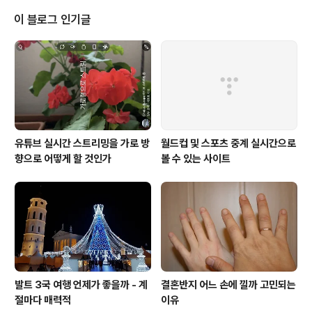
darmkorpa budho, la kvar bonfaroj. 개교 백주년을 맞이하여 새 종교 원
불교를 ..
이 블로그 인기글
유튜브 실시간 스트리밍을 가로 방
월드컵 및 스포츠 중계 실시간으로
향으로 어떻게 할 것인가
볼 수 있는 사이트
발트 3국 여행 언제가 좋을까 - 계
결혼반지 어느 손에 낄까 고민되는
절마다 매력적
이유