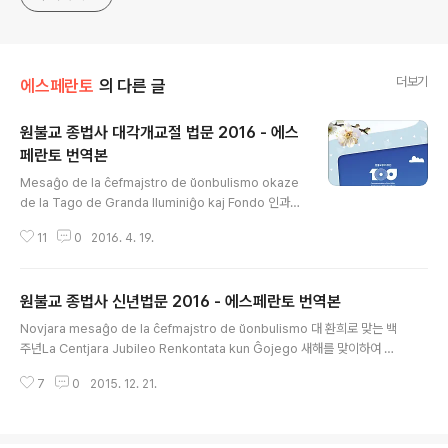
더보기
에스페란토
의 다른 글
원불교 종법사 대각개교절 법문 2016 - 에스
페란토 번역본
글 내용
Mesaĝo de la ĉefmajstro de ŭonbulismo okaze
de la Tago de Granda Iluminiĝo kaj Fondo 인과의
진리 La vero de kaŭzo kaj efiko 금년은 원불교 개교
11
0
2016. 4. 19.
백주년의 해입니다. 뜻깊은 백주년의 대각개교절을 맞이하
여 전 인류와 모든 생령들에게 대환희의 한 해가 되기를 축
원합니다. Ĉi tiu jaro estas la jaro de la Centjara Ju
원불교 종법사 신년법문 2016 - 에스페란토 번역본
bileo de Ŭonbulismo. Renkonte al la Tago de Gr
글 내용
anda Iluminiĝo kaj Fondo, mi bondeziras, ke por
Novjara mesaĝo de la ĉefmajstro de ŭonbulismo 대 환희로 맞는 백
la tuta homaro kaj ĉiuj vivuloj ĉi tiu jaro estu plen
주년La Centjara Jubileo Renkontata kun Ĝojego 새해를 맞이하여 법
a de grand..
신불 사은의 크신 은혜와 광명으로 전 교도와 전 인류에게 무궁한 평화와 상생
7
0
2015. 12. 21.
의 기운이 함께하기를 축원합니다. Mi bondeziras, ke okaze de la nova
jaro la senfina energio de paco kaj reciproka vivigo estu kun la tu
ta kredantaro kaj la tuta homaro danke al la favoro kaj lumo de la