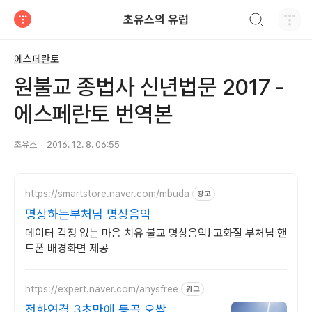
검색하기
초유스의 유럽
티스토리
에스페란토
원불교 종법사 신년법문 2017 -
에스페란토 번역본
초유스
2016. 12. 8. 06:55
https://smartstore.naver.com/mbuda
광고
명상하는부처님 명상음악
데이터 걱정 없는 마음 치유 불교 명상음악! 고화질 부처님 핸
드폰 배경화면 제공
https://expert.naver.com/anysfree
광고
전화연결 3초만에 등골 오싹