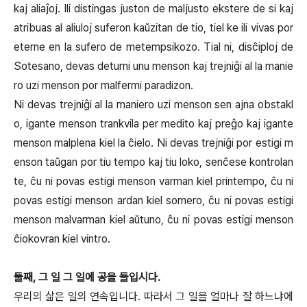
kaj aliaĵoj. Ili distingas juston de maljusto ekstere de si kaj
atribuas al aliuloj suferon kaŭzitan de tio, tiel ke ili vivas por
eterne en la sufero de metempsikozo. Tial ni, disĉiploj de
Sotesano, devas deturni unu menson kaj trejniĝi al la manie
ro uzi menson por malfermi paradizon.
Ni devas trejniĝi al la maniero uzi menson sen ajna obstakl
o, igante menson trankvila per medito kaj preĝo kaj igante
menson malplena kiel la ĉielo. Ni devas trejniĝi por estigi m
enson taŭgan por tiu tempo kaj tiu loko, senĉese kontrolan
te, ĉu ni povas estigi menson varman kiel printempo, ĉu ni
povas estigi menson ardan kiel somero, ĉu ni povas estigi
menson malvarman kiel aŭtuno, ĉu ni povas estigi menson
ĉiokovran kiel vintro.
둘째, 그 일 그 일에 공을 들입시다.
우리의 삶은 일의 연속입니다. 따라서 그 일을 얼마나 잘 하느냐에