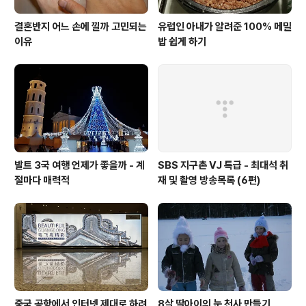
결혼반지 어느 손에 낄까 고민되는
유럽인 아내가 알려준 100% 메밀
이유
밥 쉽게 하기
발트 3국 여행 언제가 좋을까 - 계
SBS 지구촌 VJ 특급 - 최대석 취
절마다 매력적
재 및 촬영 방송목록 (6편)
중국 공항에서 인터넷 제대로 하려
8살 딸아이의 눈 천사 만들기