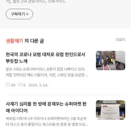
석), 발트 3국 관광가이드, 쓰루가이드
구독하기
더보기
생활얘기
의 다른 글
한국의 코로나 모범 대처로 유럽 한인으로서
뿌듯함 느껴
글 내용
발트 3국도 코로나바이러스 상황이 점점 나빠지고 있다.
며칠 전까지만 해도 이탈리아, 이란, 스페인 등을 방문한 사
람들이 감염자로 확진되었으나 이제는 외국을 방문하지 않
49
0
2020. 3. 24.
은 현지인들 중에서도 감염된 자들이 나오고 있다. 현재(3
월 18일 23시) 확진자는 에스토니아 258명, 라트비아 71
명, 리투아니아 33명이고 사망자는 없다. 리투아니아 정부
사재기 심리를 한 방에 잠재우는 슈퍼마켓 판
는 보건 위협으로 인해 국가비상사태(전염병 예방을 위한
격리조치)를 선포해 3월 16일부터 아래와 같이 시행하고
매 아이디어
글 내용
있다. 1. 특별한 경우를 제외하고는 외국인 입국 금지2. 국
북유럽 리투아니아 약국이나 슈퍼마켓에서는 3월 초순부
경검문소수 축소3. 리투아니아 국민 코로나바이러스 확진
터 마스크 등이 품절이다. 파스타용 면 종류 등 몇몇 비상용
급증 국가 방문 금지(한국도 포함됨)4. 약국, 동물약국, 식
식품은 일시적으로 슈퍼마켓 판매대에서 찾아볼 수가 없지