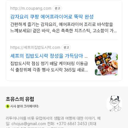
http://m.coupang.com
광고
감자요리 쿠팡 에어프라이어로 뚝딱 완성
간편하게 즐기는 감자요리, 에어프라이어 조리로 바삭함을
느껴보세요! 겉은 바삭, 속은 촉촉한 치즈스틱, 고소함이 가득
한 환상의 맛!
https://셰프의집밥도시락.com
광고
셰프의 집밥도시락 정성을 가득담아 특
별한 집밥
집밥도시락 점심 정기 배달 케이터링 이동급
식 출장뷔페 각종 행사 도시락 365일 새로운
식단 정성 가득한 특별한 집밥 도시락
로그 정보
초유스의 유럽
(새창열림)
시사
분야 크리에이터
리투아니아를 비롯 유럽에서의 생활과 여행에 대한 이야기. 메
일: chojus@gmail.com 전화: +370 6861 3453 (최대