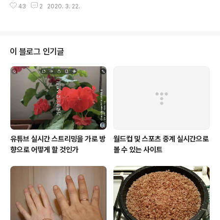
품판매점을 제외한 상점 영업 금지5. 테이크아웃 음식 서
43
2
2020. 3. 22.
만 다시 곧 채워지고 있다. 미국, 호주 등에서 일어나고 있
비스를 제외한 커피숍과..
는 화장지 사재기 현상은 아직 없다. 며칠 전 다녀온 빌뉴스
슈퍼마켓 화장지 판매대다. 꼭 필요한 만큼만 사 가니 판매
대가 화장지로 거의 가득 차 있다. * 10.99유로 -> 5.49
유로 * 2.06유로 -> 1.09유로 할인 가격으로 파는 데도
이 블로그 인기글
불구하고 화장지는 넉넉히 남아 있다. 아래는 스페인 카나
리아 제도에 있는 3월 20일 현재 약국 안내문이다. * 단체
나 쌍이나 가족당 1명 * 약국 내 손님은 두 사람만 * 사람간
1.5미터 거리두기 * 마스크, 장갑, 알콜세정제 품절 -..
유튜브 실시간 스트리밍을 가로 방
월드컵 및 스포츠 중계 실시간으로
향으로 어떻게 할 것인가
볼 수 있는 사이트