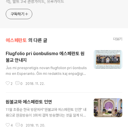
석), 발트 3국 관광가이드, 쓰루가이드
구독하기
더보기
에스페란토
의 다른 글
Flugfolio pri ŭonbulismo 에스페란토 원
불교 안내지
글 내용
Ĵus mi prespretigis novan flugfolion pri ŭonbulis
mo en Esperanto. Ĝin mi redaktis kaj enpaĝigis.
Ĝi estas en A4-formato trifaldebla. 3단 접지 A4
2
0
2018. 11. 22.
용지의 에스페란토 원불교 안내 전단지를 최근 만들었어
요. * Flugfolio pri ŭonbulismo en PDF-formato:
원불교와 에스페란토 인연
글 내용
11월 초중순 한국 방문에서"원불교와 에스페란토 인연" 내
용으로 원음방송이 3회에 걸쳐 방송했다는 것을 알게 되었
다.빌뉴스 집으로 돌아오자마자 유튜브 검색을 통해 보게
4
0
2018. 11. 20.
되었다.친분이 두터운 네 분이 참석해 그 동안의 원불교 내