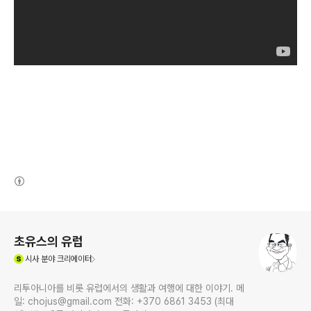
(새창열림)
로그 정보
초유스의 유럽
(새창열림)
시사
분야 크리에이터
리투아니아를 비롯 유럽에서의 생활과 여행에 대한 이야기. 메
일: chojus@gmail.com 전화: +370 6861 3453 (최대