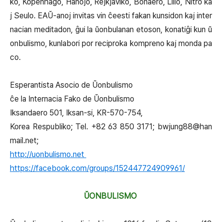
ko, Kopenhago, Hanojo, Rejkjaviko, Bonaero, Lillo, Nitro ka
j Seulo. EAŬ-anoj invitas vin ĉeesti fakan kunsidon kaj inter
nacian meditadon, ĝui la ŭonbulanan etoson, konatiĝi kun ŭ
onbulismo, kunlabori por reciproka kompreno kaj monda pa
co.
Esperantista Asocio de Ŭonbulismo
ĉe la Internacia Fako de Ŭonbulismo
Iksandaero 501, Iksan-si, KR-570-754,
Korea Respubliko; Tel. +82 63 850 3171; bwjung88@han
mail.net;
http://uonbulismo.net
https://facebook.com/groups/152447724909961/
ŬONBULISMO