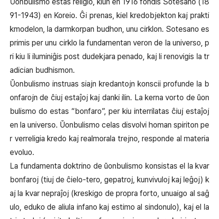
Ŭonbulismo estas religio, kiun en 1916 fondis Sotesano (18
91-1943) en Koreio. Ĝi prenas, kiel kredobjekton kaj prakti
kmodelon, la darmkorpan budhon, unu cirklon. Sotesano es
primis per unu cirklo la fundamentan veron de la universo, p
ri kiu li iluminiĝis post dudekjara penado, kaj li renovigis la tr
adician budhismon.
Ŭonbulismo instruas siajn kredantojn konscii profunde la b
onfarojn de ĉiuj estaĵoj kaj danki ilin. La kerna vorto de ŭon
bulismo do estas “bonfaro”, per kiu interrilatas ĉiuj estaĵoj
en la universo. Ŭonbulismo celas disvolvi homan spiriton pe
r verreligia kredo kaj realmorala trejno, responde al materia
evoluo.
La fundamenta doktrino de ŭonbulismo konsistas el la kvar
bonfaroj (tiuj de ĉielo-tero, gepatroj, kunvivuloj kaj leĝoj) k
aj la kvar nepraĵoj (kreskigo de propra forto, unuaigo al saĝ
ulo, eduko de aliula infano kaj estimo al sindonulo), kaj el la