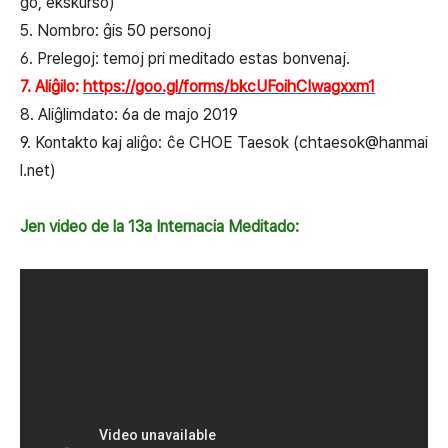
ĝo, ekskurso)
5. Nombro: ĝis 50 personoj
6. Prelegoj: temoj pri meditado estas bonvenaj.
7. Aliĝilo:
https://goo.gl/forms/bkcUFoihCIwagxxm1
8. Aliĝlimdato: 6a de majo 2019
9. Kontakto kaj aliĝo: ĉe CHOE Taesok (chtaesok@hanmai
l.net)
Jen video de la 13a Internacia Meditado: