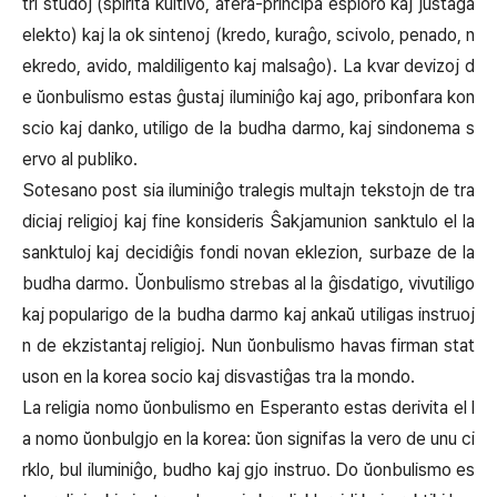
tri studoj (spirita kultivo, afera-principa esploro kaj justaga
elekto) kaj la ok sintenoj (kredo, kuraĝo, scivolo, penado, n
ekredo, avido, maldiligento kaj malsaĝo). La kvar devizoj d
e ŭonbulismo estas ĝustaj iluminiĝo kaj ago, pribonfara kon
scio kaj danko, utiligo de la budha darmo, kaj sindonema s
ervo al publiko.
Sotesano post sia iluminiĝo tralegis multajn tekstojn de tra
diciaj religioj kaj fine konsideris Ŝakjamunion sanktulo el la
sanktuloj kaj decidiĝis fondi novan eklezion, surbaze de la
budha darmo. Ŭonbulismo strebas al la ĝisdatigo, vivutiligo
kaj popularigo de la budha darmo kaj ankaŭ utiligas instruoj
n de ekzistantaj religioj. Nun ŭonbulismo havas firman stat
uson en la korea socio kaj disvastiĝas tra la mondo.
La religia nomo ŭonbulismo en Esperanto estas derivita el l
a nomo ŭonbulgjo en la korea: ŭon signifas la vero de unu ci
rklo, bul iluminiĝo, budho kaj gjo instruo. Do ŭonbulismo es