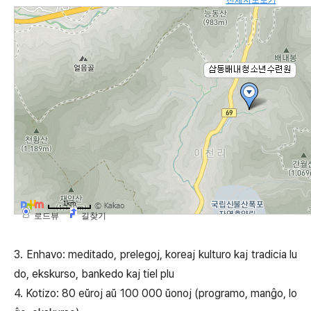
전체지도보기
로드뷰
길찾기
3. Enhavo: meditado, prelegoj, koreaj kulturo kaj tradicia lu
do, ekskurso, bankedo kaj tiel plu
4. Kotizo: 80 eŭroj aŭ 100 000 ŭonoj (programo, manĝo, lo