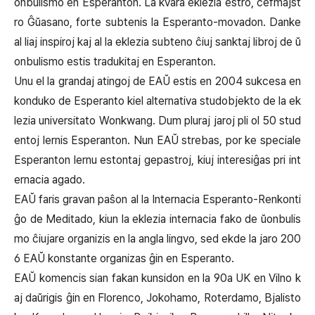
onbulismo en Esperanton. La kvara eklezia estro, ĉefmajst
ro Ĝŭasano, forte subtenis la Esperanto-movadon. Danke
al liaj inspiroj kaj al la eklezia subteno ĉiuj sanktaj libroj de ŭ
onbulismo estis tradukitaj en Esperanton.
Unu el la grandaj atingoj de EAŬ estis en 2004 sukcesa en
konduko de Esperanto kiel alternativa studobjekto de la ek
lezia universitato Wonkwang. Dum pluraj jaroj pli ol 50 stud
entoj lernis Esperanton. Nun EAŬ strebas, por ke speciale
Esperanton lernu estontaj gepastroj, kiuj interesiĝas pri int
ernacia agado.
EAŬ faris gravan paŝon al la Internacia Esperanto-Renkonti
ĝo de Meditado, kiun la eklezia internacia fako de ŭonbulis
mo ĉiujare organizis en la angla lingvo, sed ekde la jaro 200
6 EAŬ konstante organizas ĝin en Esperanto.
EAŬ komencis sian fakan kunsidon en la 90a UK en Vilno k
aj daŭrigis ĝin en Florenco, Jokohamo, Roterdamo, Bjalisto