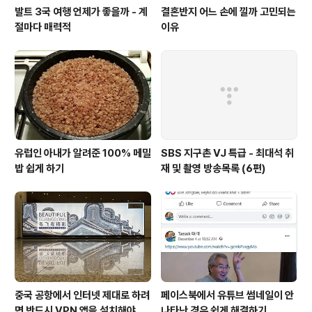
발트 3국 여행 언제가 좋을까 - 계
결혼반지 어느 손에 낄까 고민되는
절마다 매력적
이유
유럽인 아내가 알려준 100% 메밀
SBS 지구촌 VJ 특급 - 최대석 취
밥 쉽게 하기
재 및 촬영 방송목록 (6편)
중국 공항에서 인터넷 제대로 하려
페이스북에서 유튜브 썸네일이 안
면 반드시 VPN 앱을 설치해야
나타난 경우 쉽게 해결하기