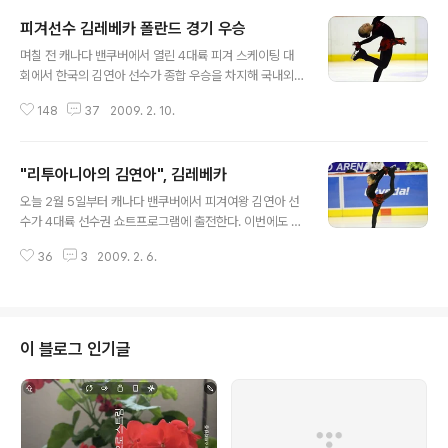
피겨선수 김레베카 폴란드 경기 우승
글 내용
며칠 전 캐나다 밴쿠버에서 열린 4대륙 피겨 스케이팅 대
회에서 한국의 김연아 선수가 종합 우승을 차지해 국내외
로부터 지대한 관심을 불러일으키고 있다. 리투아니아에서
148
37
2009. 2. 10.
"리투아니아의 김연아"로 통하는 아직 나이 어린 피겨 스케
이팅 선수가 있다. 바로 1998년 리투아니아에서 태어난
한국 국적의 김레베카 선수이다. 만 7세에 피겨 스케이팅
"리투아니아의 김연아", 김레베카
에 입문한 레베카는 리투아니아를 비롯한 발트 3국과 인근
글 내용
국가에 현재 큰 두각을 나타내고 있다. 지난 1월 9일-10일
오늘 2월 5일부터 캐나다 밴쿠버에서 피겨여왕 김연아 선
폴란드 토룬에서 "Nestle Nesquik Cup 2009" 피겨
수가 4대륙 선수권 쇼트프로그램에 출전한다. 이번에도 좋
스케이팅 국제 경기가 열렸다. 이 경기에서 만 11세에서 15
은 연기를 바란다. 지난 해 "초유스의 동유럽" 블로그를 통
세까지 참가하는 "Novice" 부문에서 김레베카 선수가 종
36
3
2009. 2. 6.
해 "리투아니아의 김연아"로 통하는 어린이 피겨 스케이팅
합 1위를 해서 한국의 피겨 스케이팅의 위상을 다시 한 번
선수 김레베카를 소개했다. 김레베카는 1998년 한국인 부
널리 떨쳤다..
모 사이에서 태어났다. 만 7세에 피겨 스케이팅에 입문한
레베카는 현재 리투아니아뿐만 아니라 발트 3국에서 주목
받고 있는 유망주이다. 최근 레베카가 동료들과 함께 체력
이 블로그 인기글
단련을 하는 모습을 지켜볼 수 있었다. 단련 시간을 기다리
는 동안인데도 이들 어린이 피겨 스케이팅 선수는 복도에
서 끊임 없이 몸을 풀고 있었다. 시간이 좀 지나자 이들은
무슨 놀이를 시작했다. 어린이 피겨 스케이팅 선수는 무슨
놀이를 하까 궁금해졌다. 물어보니..