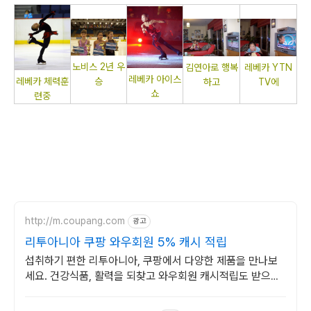
노비스 2년 우
김연아로 행복
레베카 YTN
레베카 아이스
레베카 체력훈
승
하고
TV에
쇼
련중
http://m.coupang.com
광고
리투아니아 쿠팡 와우회원 5% 캐시 적립
섭취하기 편한 리투아니아, 쿠팡에서 다양한 제품을 만나보
세요. 건강식품, 활력을 되찾고 와우회원 캐시적립도 받으세
요.