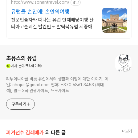
http://www.sonantravel.com/
광고
유럽을 손안에! 손안의여행
전문인솔자와 떠나는 유럽 단체배낭여행 산
티아고순례길 발칸반도 발틱북유럽 지중해
여행 유럽을 손안에! 발칸반도 북유럽 지중해
남부유럽 동유럽 세미팩제공
로그 정보
초유스의 유럽
(새창열림)
시사
분야 크리에이터
리투아니아를 비롯 유럽에서의 생활과 여행에 대한 이야기. 메
일: chojus@gmail.com 전화: +370 6861 3453 (최대
석), 발트 3국 관광가이드, 쓰루가이드
구독하기
더보기
피겨선수 김레베카
의 다른 글