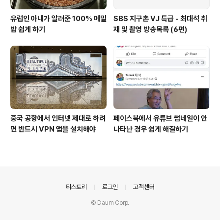
유럽인 아내가 알려준 100% 메밀
SBS 지구촌 VJ 특급 - 최대석 취
밥 쉽게 하기
재 및 촬영 방송목록 (6편)
중국 공항에서 인터넷 제대로 하려
페이스북에서 유튜브 썸네일이 안
면 반드시 VPN 앱을 설치해야
나타난 경우 쉽게 해결하기
의안내
티스토리
로그인
고객센터
© Daum Corp.