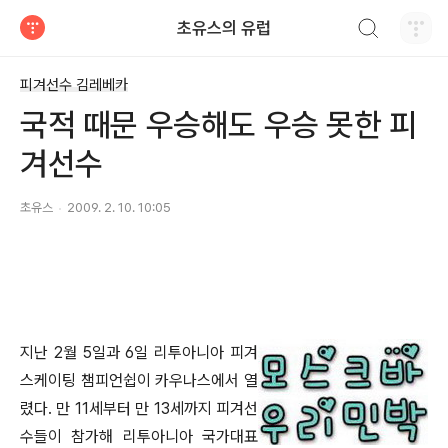
검색하기
초유스의 유럽
티스토리
피겨선수 김레베카
국적 때문 우승해도 우승 못한 피
겨선수
초유스
2009. 2. 10. 10:05
지난 2월 5일과 6일 리투아니아 피겨
스케이팅 챔피언쉽이 카우나스에서 열
렸다. 만 11세부터 만 13세까지 피겨선
수들이 참가해 리투아니아 국가대표