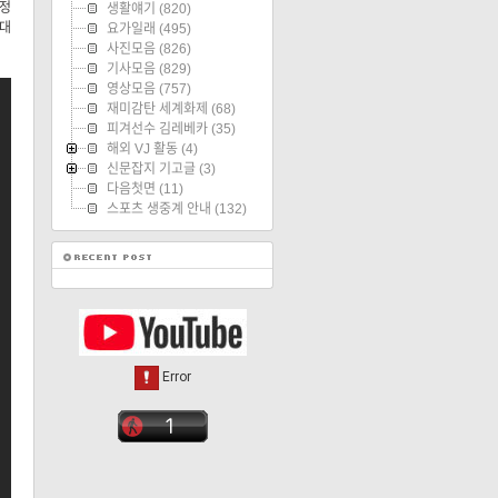
한정
생활얘기
(820)
런대
요가일래
(495)
사진모음
(826)
기사모음
(829)
영상모음
(757)
재미감탄 세계화제
(68)
피겨선수 김레베카
(35)
해외 VJ 활동
(4)
신문잡지 기고글
(3)
다음첫면
(11)
스포츠 생중계 안내
(132)