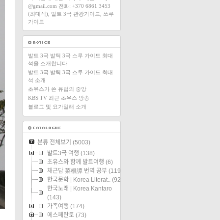
@gmail.com 전화: +370 6861 3453
(최대석), 발트 3국 관광가이드, 쓰루
가이드
발트 3국 발틱 3국 스루 가이드 최대
석을 소개합니다
발트 3국 발틱 3국 스루 가이드 최대
석 소개
초유스가 쓴 유럽의 중앙
KBS TV 최근 초유스 방송
블로그 및 요가일래 소개
분류 전체보기
(5003)
발트3국 여행
(138)
초유스와 함께 발트여행
(6)
채근담 菜根譚 번역 공부
(119)
한국문학 | Korea Literat..
(92)
한국노래 | Korea Kantaro
(143)
가족여행
(174)
에스페란토
(73)