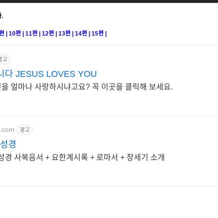
.
편
|
10편
|
1
1편
|
12편
|
13편
|
14편
|
15편
|
광고
 JESUS LOVES YOU
을 얼마나 사랑하시냐고요? 꼭 이곳을 클릭해 보세요.
t.com
광고
성경
경 사복음서 + 요한계시록 + 로마서 + 창세기 소개