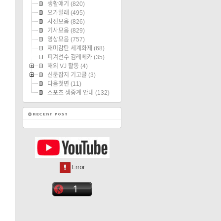
생활얘기
(820)
요가일래
(495)
사진모음
(826)
기사모음
(829)
영상모음
(757)
재미감탄 세계화제
(68)
피겨선수 김레베카
(35)
해외 VJ 활동
(4)
신문잡지 기고글
(3)
다음첫면
(11)
스포츠 생중계 안내
(132)