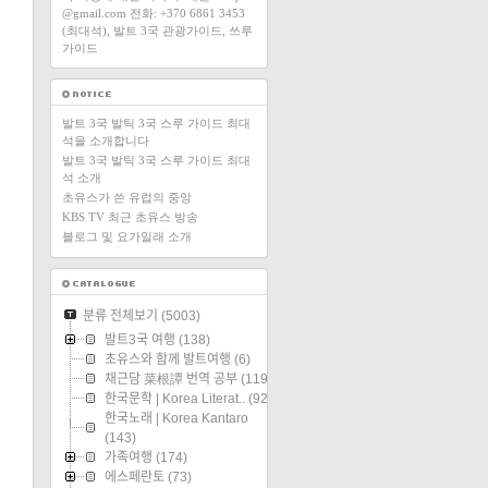
@gmail.com 전화: +370 6861 3453
(최대석), 발트 3국 관광가이드, 쓰루
가이드
발트 3국 발틱 3국 스루 가이드 최대
석을 소개합니다
발트 3국 발틱 3국 스루 가이드 최대
석 소개
초유스가 쓴 유럽의 중앙
KBS TV 최근 초유스 방송
블로그 및 요가일래 소개
분류 전체보기
(5003)
발트3국 여행
(138)
초유스와 함께 발트여행
(6)
채근담 菜根譚 번역 공부
(119)
한국문학 | Korea Literat..
(92)
한국노래 | Korea Kantaro
(143)
가족여행
(174)
에스페란토
(73)