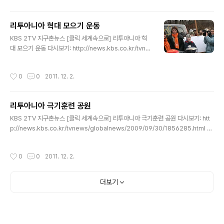
됩니다.리투아니아에서는 1년에 딱 한 번 열리는 봄맞이 3일장으로, 카쥬코 장날의
시작을 알리는 것입니다.카쥬코 장은 수도 빌뉴스의 게디미나스 거리를 비롯해서 주
리투아니아 혁대 모으기 운동
요 도로에서 총 4킬로미터에 걸쳐 펼쳐집니다. 과거 러시아에 식량을 공급해 오던 농
글 내용
업국이었던 리투아니아는 경제 활동 인..
KBS 2TV 지구촌뉴스 [클릭 세계속으로] 리투아니아 혁
대 모으기 운동 다시보기: http://news.kbs.co.kr/tvne
ws/globalnews/2009/12/30/2019581.html 방송일
자: 2009년 12월 30일 (수) 리투아니아는 전통적으로 체
작성시간
0
0
2011. 12. 2.
벌 중심의 교육을 하는 나라입니다. 전문 여론조사기관이
21개 학교를 조사한 결과를 보면 학생의 48%가 체벌을
받고 있다고 하는데요. 리기타(초등학생) : “친구 한 명은
리투아니아 극기훈련 공원
잘못한 일 때문에 부모님께 맞았는데 엉덩이가 퍼렇게 멍
글 내용
들었어요.” 메르네타스(초등학생) : “(부모님이 때리나요?)
KBS 2TV 지구촌뉴스 [클릭 세계속으로] 리투아니아 극기훈련 공원 다시보기: htt
네, 때려요.” 리투아니아 부모들은 자녀를 손으로 때리는
p://news.kbs.co.kr/tvnews/globalnews/2009/09/30/1856285.html 방
경우가 거의 없고 혁대를 사용합니다. 최근 이런 체벌 문화
송일자: 2009년 9월 30일 (수) 극기 훈련으로 우정을 다지는 이색적인 놀이 문화가
를 없애고 대화를 통한 교육 방법을 채택해..
리투아니아 10대들 사이에서 인기를 끌고 있습니다. 익스트림 스포츠의 뒤를 이은
작성시간
0
0
2011. 12. 2.
새로운 놀이 문화인데요. 우리나라 10대 청소년들이 학교의 주도하에 극기 훈련을
경험하는 것과는 달리 리투아니아의 극기 훈련은 친구들끼리 자발적으로 놀러가는
것입니다. 다이나(고등학생) : “친구들과 어떤 즐거운 놀이를 할까 궁리하다가 극기
더보기
훈련을 하러 가기로 결정했어요.” 수도 빌뉴스에서 35km 떨어진 아누프리쉬케스
공원. 숲 속에 들어서자..