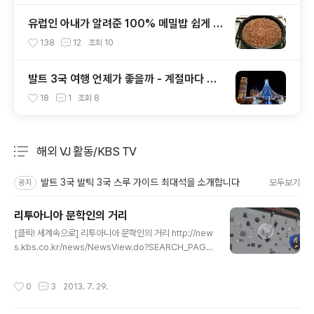
유럽인 아내가 알려준 100% 메밀밥 쉽게 하
기
138
12
조회
10
발트 3국 여행 언제가 좋을까 - 계절마다 매
력적
18
1
조회
8
해외 VJ 활동/KBS TV
분류 전체보기
주요 글 목록
발트 3국 발틱 3국 스루 가이드 최대석을 소개합니다
모두보기
공지
리투아니아 문학인의 거리
글 내용
[클릭! 세계속으로] 리투아니아 문학인의 거리 http://new
s.kbs.co.kr/news/NewsView.do?SEARCH_PAGE
_NO=&SEARCH_NEWS_CODE=2697647 방송일
자: KBS 2TV 지구촌 뉴스(월-금 아침 10시 50분) 2013
작성시간
0
3
2013. 7. 29.
년 7월 26일(금) 아름다운 건축물이 많기로 유명한 리투아
니아의 수도 빌뉴스 시. 유네스코 세계문화유산으로 지정