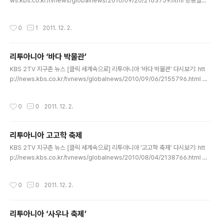
ws.kbs.co.kr/tvnews/globalnews/2010/09/20/2163759.html 방송일자:
2010년 9월 20일 (월) 리투아니아의 수도 빌뉴스에서 북서쪽 샤울레이로 가는 길.
평화로운 전원 주택가로 보이지만 실제는 놀이터입니다. 각종 놀이 기구들은 표정이
작성시간
0
1
2011. 12. 2.
살아 있는 예술 작품으로 이뤄져 있습니다. 어린이뿐 아니라, 어른들의 호기심도 자
극합니다. 마르티나(목 조각 놀이터 방문객) : "(이 놀이터에는) 신화 속에 나오는 인
물들의 조각과 다른 목 조각상들이 많아서 아주 마음에 들고 좋아요.” 크리스티나(목
리투아니아 ‘바다 박물관’
조각 놀이터 방문객) : "나무는 사람들에게 에너지를 주죠. 나무와 대화하고 조각하는
글 내용
것..
KBS 2TV 지구촌 뉴스 [클릭 세계속으로] 리투아니아 ‘바다 박물관’ 다시보기: htt
p://news.kbs.co.kr/tvnews/globalnews/2010/09/06/2155796.html 방
송일자: 2010년 9월 6일 (월) 호수와 우거진 숲이 평화로운 풍경을 자아내는 마을,
리투아니아의 '살라카스' 지역에 있습니다. 리투아니아에서는 보기 드문 석조 성당
작성시간
0
0
2011. 12. 2.
덕분에 관광객들의 발길이 이어지는데요, 최근 이 지역에 가면 꼭 둘러봐야 할 곳이
하나 더 생겼습니다. 바다 박물관입니다. 쥘린스키에네(바다박물관 개설자) : "이것
은 오징어 뼈에요. 아주 유용하죠. 상처를 입었을 때 이것을 긁어서 상처 부위에 바르
리투아니아 고고학 축제
면 (빨리 나아요.)" 상어와 각종 물고기부터 별 모양의 불가사리, 조개와 소라는 물론
글 내용
바다 ..
KBS 2TV 지구촌 뉴스 [클릭 세계속으로] 리투아니아 ‘고고학 축제’ 다시보기: htt
p://news.kbs.co.kr/tvnews/globalnews/2010/08/04/2138766.html 방
송: 2010년 8월 4일 (수) 발트 3국의 하나인 리투아니아를 흐르는 네리스강, 강 한
가운데 섬 속의 섬이 들어서 있어 절경을 자랑합니다. 이 케르나베 지역은 수도 빌뉴
작성시간
0
0
2011. 12. 2.
스에서 북서쪽으로 30km 떨어져 있는데요, 과거 13세기 리투아니아의 수도로 알려
진 케르나베는 리투아니아 고고학에서 중요한 지역입니다. 석기시대부터 중세시대
의 유적과 유물이 대량 발굴된 곳으로 리투아니아의 선조들의 삶의 터전이 그대로 남
리투아니아 ‘사우나 축제’
아 있습니다. 이 때문에 이 문화 유적지에서는 매년 7월 '살아있는 고고학의 날' 행사
글 내용