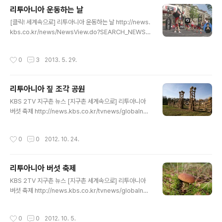
된 구시가에는 15세기부터 지어진 천 5백여 개의 건축물
리투아니아 운동하는 날
이 잘 보존되어 있습니다. 구시가 한 편에 ‘문학인 거리’라
글 내용
는 특별한 곳도 있는데요. 2006년에 조성된 이 거리는 리
[클릭! 세계속으로] 리투아니아 운동하는 날 http://news.
투아니아 출신의 문학인들과 관련된 예술 작품 230여 점
kbs.co.kr/news/NewsView.do?SEARCH_NEWS_
이 전시되어 있습니다. 그림, 조각, 도자기 등 전시물의 종
CODE=2666546 방송일자: KBS 2TV 지구촌 뉴스
류도 다양한데요. 빌뉴스의 관광 명소로 유명해지면..
(월-금 아침 10시 50분) 2013년 5월 29일(수) 리투아니
작성시간
0
3
2013. 5. 29.
아의 수도 빌뉴스에서는 일요일마다 특별한 광경이 펼쳐집
니다. 중심가인 게디미나스 거리가 거대한 체육관으로 바
뀌는데요. 시민의 건강과 건전한 여가 활동을 위해 빌뉴스
리투아니아 짚 조각 공원
시와 스포츠 관련 단체가 힘을 합쳐 일요일을 운동하는 날
글 내용
로 정했기 때문입니다. 요가일래(학생) : "제 친구들이 어떻
KBS 2TV 지구촌 뉴스 [지구촌 세계속으로] 리투아니아
게 농구를 하는지 보고, 거리에서 응원할 수 있어서 정말 마
버섯 축제 http://news.kbs.co.kr/tvnews/globalne
음에 들어요." 15개 이상의 스포츠 종목을 모두 무료로 배
ws/2012/10/24/2556563.html 방송일자: 2012년 1
울 수 있어 참여하는 시민이 점차 늘고 있습니다. 특..
0월 24일 (금) 리투아니아의 한적한 농촌 지역. 주민이 80
작성시간
0
0
2012. 10. 24.
0여 명밖에 되지 않는 작은 마을입니다. 추수가 끝난 들판
엔 짚이 잔뜩 쌓여 있습니다. 짚은 주로 가축을 기르는 우리
에 깔거나 퇴비로 만드는 것으로 알려져 있는데, 이곳에선
리투아니아 버섯 축제
짚을 특별하게 활용합니다. 마을의 공원을 꾸미는 데 쓰입
글 내용
니다. 짚을 엮어서 다양한 모양을 만들었습니다. 볼품없던
KBS 2TV 지구촌 뉴스 [지구촌 세계속으로] 리투아니아
짚의 변신. 미술 작품이라 해도 손색이 없습니다. 비기타 :
버섯 축제 http://news.kbs.co.kr/tvnews/globalne
"짚 공원 기획 농사짓는 집에서 쓰는 짚이 조각품으로 태어
ws/2012/10/05/2546445.html 방송일자: 2012년 1
났습니다. 가을이 되면 많은 사람이 짚..
0월 5일 (금) 유럽의 발트 3국에 속하는 리투아니압니다.
작성시간
0
0
2012. 10. 5.
바레나는 올해로 탄생 150주년을 맞은 도십니다. 이곳은