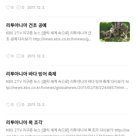
가지 같죠? 리투아니아 말로 나뭇가..
1년 7월 29일 (금) 발트 3국으로 익히 알려진 곳이죠. 동
작성시간
0
0
2011. 12. 2.
유럽에 있는 나라, 리투아니압니다. 수도인 빌뉴스에서 12
0km를 달리면 '두세토스'라는 작은 도시에 도착하는데요.
여유로움이 느껴지는 한적한 곳입니다. 두세토스의 명물은
리투아니아 건초 공예
전통 방식으로 만드는 맥주입니다. 3대째 전통을 이어 오
글 내용
면서 100년 가까운 역사를 자랑하고 있죠. 해마다 7월이
KBS 2TV 지구촌 뉴스 [클릭 세계 속으로] 리투아니아 건
되면 많은 이들이 맥주를 즐길 수 있도록 축제를 엽니다. 소
초 공예 다시보기: http://news.kbs.co.kr/tvnews/glo
문을 듣고 찾아온 이들로 어느새 길가는 주차장이 되어버
balnews/2011/06/17/2309331.html 방송: 2011년
렸네요. 풀밭에서 마시는 시원한 맥주, 이..
6월 17일 (금) 천년의 역사를 가지고 있는 나라, 리투아니
작성시간
0
0
2011. 12. 2.
아입니다. 유럽 북부에서 발트해를 끼고 있는 세 나라 가운
데 하나죠. 그래서 발트 3국으로 불리우고 있는데 영토가
가장 넓고 인구도 제일 많습니다. 수도인 빌뉴스는 전형적
리투아니아 바다 빙어 축제
인 중세도시 모습을 잘 간직하고 있습니다. 해마다 이곳에
글 내용
서는 국제 민속 축제인 '스캄바 캉클레이'가 열립니다. 축제
KBS 2TV 지구촌 뉴스 [클릭 세계 속으로] 리투아니아 바다 빙어 축제 다시보기: ht
가 열리는 광장에서는 갖가지 전통 공예품을 볼 수 있습니
tp://news.kbs.co.kr/tvnews/globalnews/2011/02/18/2244857.html 방
다. 리투아니아의 내로라하는 장인들의 작품인데요. 수많
송일자: 2011년 2월 18일 (금) 리투아니아 서부에 위치한 팔랑가는 해변 휴양 도시
은 공예품 중에 유독 눈길을 끄는 것이 있습니..
로 유명합니다. 10km에 달하는 백사장과 잘 보존된 자연 환경 덕분에 여름철이면
작성시간
0
0
2011. 12. 2.
피서객들이 붐비는데요. 한겨울에도 지역의 특색을 살린 겨울 축제 때문에 시민들의
발길이 끊이지 않는 곳입니다. "하나, 둘, 셋, 아름다운 리투아니아 꽃처럼 항상 피어
나고 있다." "오늘은 내 영혼의 축제일이다!" 발트해에서 벌어지는 이 겨울 해수욕은
리투아니아 목 조각
바다빙어 축제의 행사 중 하나인데요. "좋아요. 최고예요! 안 추워요." 이 행사는 여
글 내용
름..
KBS 2TV 지구촌 뉴스 [클릭 세계 속으로] 리투아니아 목 조각 다시보기: http://ne