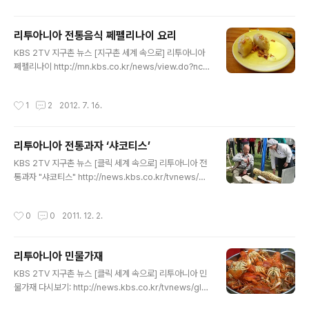
관광객의 기념사진 필수코습니다. 동상은 도시의 상징으로
바레나가 무엇으로 유명한지 쉽게 알 수 있게 합니다. 버섯
리투아니아 전통음식 쩨펠리나이 요리
은 바레나의 특산품입니다. 해마다 이맘때면 깊은 숲 속에
글 내용
선 버섯 축제가 열립니다. 축제에서 가장 많은 기대를 모으
KBS 2TV 지구촌 뉴스 [지구촌 세계 속으로] 리투아니아
는 것은 버섯 따기 대회. 이웃 나라와 리투아니아 전역에서
쩨펠리나이 http://mn.kbs.co.kr/news/view.do?ncd
모인 150여 명이 버섯왕이 되기 위해 출사표를 던졌습니
=2491657 방송일자: 2012년 6월 22일 (금) 크리스티
다. 요나스(버섯 따기 대회 기획) : "(도시..
나 부부는 은퇴 후 소일거리로 텃밭을 가꾸고 있습니다. 한
작성시간
1
2
2012. 7. 16.
창 꽃을 피우고 있는 것은 감잔데요. 정성껏 키워 보통 9월
에 수확을 합니다. 지금 손질하는 것은 겨우내 보관해 놨던
묵은 감잡니다. 알이 꽤 굵죠? 크리스티나 부부는 오랜만에
리투아니아 전통과자 ‘샤코티스’
놀러 온 손녀를 위해 감자로 요리를 할 생각입니다. 느긋하
글 내용
신 할아버지에 비해 할머니의 손놀림은 무척이나 빠르죠?
KBS 2TV 지구촌 뉴스 [클릭 세계 속으로] 리투아니아 전
감자 하나를 순식간에 뚝딱 하고 깎으시네요! 크리스티나 :
통과자 "샤코티스" http://news.kbs.co.kr/tvnews/gl
“감자를 깎는 특별한 도구입니다. 칼로 깎으면 감자를 두껍
obalnews/2011/09/14/2355873.html 방송일자: 2
게 잘라내고 속도가 느려요.” 이제 본격적으로 요..
011년 9월 14일 (수) 동유럽에 있는 작은 나라죠. 리투아
작성시간
0
0
2011. 12. 2.
니압니다. 수도인 빌뉴스에서 120km 정도 달리면 전통 과
자로 유명한 마을에 도착합니다. 전통 과자의 이름은 '샤코
티스'입니다. 축제나 결혼식, 또는 생일 파티에 빠지지 않는
리투아니아 민물가재
것 중 하납니다. 비다 (손님) : "올케가 곧 50번째 생일을
글 내용
맞거든요. 선물하기 위해서 샀어요. " 샤코티스의 전체적인
KBS 2TV 지구촌 뉴스 [클릭 세계 속으로] 리투아니아 민
모양은 크리스마스트리와 닮았습니다. 독특한 모양에서 이
물가재 다시보기: http://news.kbs.co.kr/tvnews/glo
름도 유래되었는데요. 삐죽삐죽하게 튀어나온 부분이 나뭇
balnews/2011/07/29/2331961.html 방송일자: 201