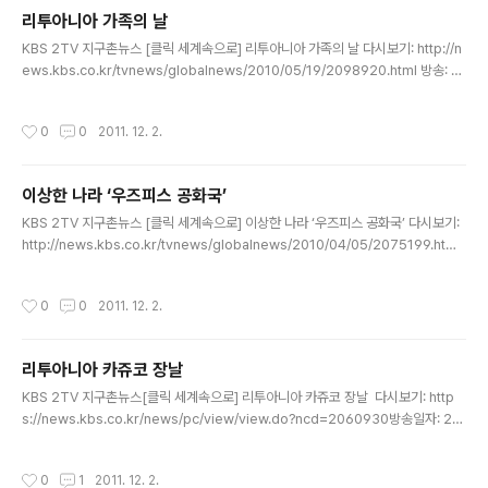
이 필요하니까 아끼던 은수저를 팔려고 골동품 시장에 나왔어요." 유라테(빌뉴스 시
리투아니아 가족의 날
민):"경제가 어려워지니까 사람들이 자신의 오래 된 수집품을 팔기 위해 시장에 나와
글 내용
요. 그럭저럭 돈을..
KBS 2TV 지구촌뉴스 [클릭 세계속으로] 리투아니아 가족의 날 다시보기: http://n
ews.kbs.co.kr/tvnews/globalnews/2010/05/19/2098920.html 방송: 2
010년 5월 19일 (수) 발트해 연안 국가 리투아니아의 한 잔디밭에서 축구 경기가 한
창입니다. 양 팀의 선수들은 모두 한 가족으로 구성돼 있는데요, 특이하게도 공을 차
작성시간
0
0
2011. 12. 2.
는 선수의 눈이 수건으로 가려져 있습니다. "오른쪽으로, 왼쪽으로, 네, 바로 거기서
차요! (공을) 차요!" 가족의 날을 맞아 펼쳐진 가족 축구에 모처럼 온 가족이 참여했습
니다. 발다스(가족축구 행사주관자) : "(가족 축구의 장점은) 이런 작은 공간이라도
이상한 나라 ‘우즈피스 공화국’
(가족들이 모여) 즐겁게 축구를 할 수 있다는 거죠." 모데스타스(가족축구 참가자)..
글 내용
KBS 2TV 지구촌뉴스 [클릭 세계속으로] 이상한 나라 ‘우즈피스 공화국’ 다시보기:
http://news.kbs.co.kr/tvnews/globalnews/2010/04/05/2075199.html
방송일자: 2010년 4월 5일 (월) 리투아니아에 가면 1년에 딱 한 번 문을 여는 이상
한 나라가 있습니다. 바로 만우절에 등장하는 거짓말 같은 나라, 우주피스 공화국인
작성시간
0
0
2011. 12. 2.
데요, 리투아니아의 다큐멘터리 영화감독인 로마스 릴레이키스 등 예술가들이 빌뉴
스 도시에 선보이는 예술인 문화촌 국가입니다. 입국심사를 위한 관문은 마을의 경계
가 되는 다리 위에 설치돼 있습니다. "안녕하세요. 우주피스 생일날입니다. 손을 내미
리투아니아 카쥬코 장날
시겠어요?" “네, 여기요.” 이건 행사 프로그램 안내서에요. 좋은 날 되세요. 관문을 통
글 내용
과하기 위..
KBS 2TV 지구촌뉴스[클릭 세계속으로] 리투아니아 카쥬코 장날 다시보기: http
s://news.kbs.co.kr/news/pc/view/view.do?ncd=2060930방송일자: 20
10년 3월 10일 (수)리투아니아의 수도 빌뉴스의 중심가에서 다양한 탈을 쓴 사람들
이 퍼레이드를 준비합니다. 퍼레이드에 쓸 음악도 꼼꼼이 챙겨 사전 연습 중인데
작성시간
0
1
2011. 12. 2.
요. 이 퍼레이드는 리투아니아의 유일한 가톨릭 성인 ‘카지미에라스’를 기리며 시작