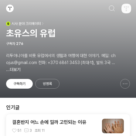
검색하기
티스토리
시사
분야 크리에이터
(새창열림)
초유스의 유럽
구독자
276
리투아니아를 비롯 유럽에서의 생활과 여행에 대한 이야기. 메일: ch
ojus@gmail.com 전화: +370 6861 3453 (최대석), 발트 3국 관
광가이드, 쓰루가이드
...더보기
구독하기
방명록
신고하기 레이어
열기
인기글
결혼반지 어느 손에 낄까 고민되는 이유
51
3
조회
11