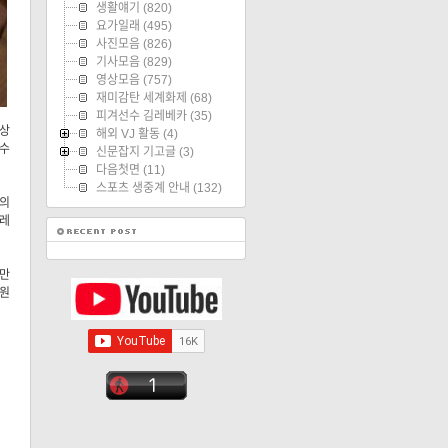
생활얘기
(820)
요가일래
(495)
사진모음
(826)
기사모음
(829)
영상모음
(757)
재미감탄 세계화제
(68)
피겨선수 김레베카
(35)
사상
해외 VJ 활동
(4)
 수
신문잡지 기고글
(3)
다음첫면
(11)
스포츠 생중계 안내
(132)
날의
김레
뿐만
응원