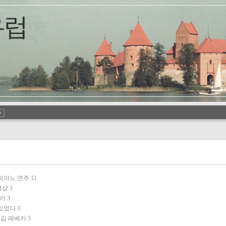
 피아노 연주
11
영상
3
베카
3
 있었다
3
 김 레베카
5