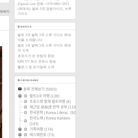
@gmail.com 전화: +370 6861 3453
(최대석), 발트 3국 관광가이드, 쓰루
김레베카
가이드
발트 3국 발틱 3국 스루 가이드 최대
석을 소개합니다
발트 3국 발틱 3국 스루 가이드 최대
석 소개
초유스가 쓴 유럽의 중앙
KBS TV 최근 초유스 방송
블로그 및 요가일래 소개
분류 전체보기
(5003)
발트3국 여행
(138)
초유스와 함께 발트여행
(6)
채근담 菜根譚 번역 공부
(119)
한국문학 | Korea Literat..
(92)
한국노래 | Korea Kantaro
(143)
가족여행
(174)
에스페란토
(73)