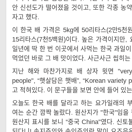
안 신선도가 떨어졌을 것이고, 또한 각종 농약
자고 했다.
이 한국 배 가격은 5kg에 50리타스(2만5천
15리타스(7천5백원)이다. 높은 가격이지만,
일년에 딱 한 번 이곳에서 사먹는 한국 과일이
먹었던 바로 그 배 맛이었다. 사근사근 씹히는
지난 해와 마찬가지로 배 상자 윗면 "very nic
people", “햇살담은 햇배”, “Korean variety pe
고 적혀있다. 이 문구들을 보면 안에 들어 있
오늘도 한국 배를 달라고 하는 요가일래의 
여는 순간 깜짝 놀랐다. 원산지가 "한국"임을
원산지 표시를 보니 “중국 China"였다. 신
되다니! 속지주의와 속인주의란 말이 요즈음