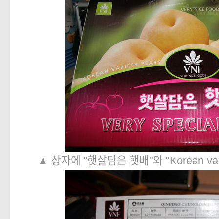
▲ 상자에 "햇살담은 햇배"와 "Korean vari