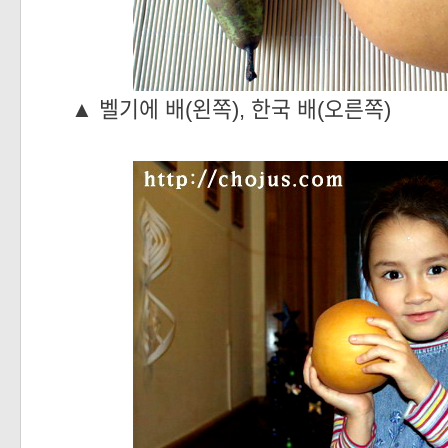
▲
벨기에 배(왼쪽), 한국 배(오른쪽)