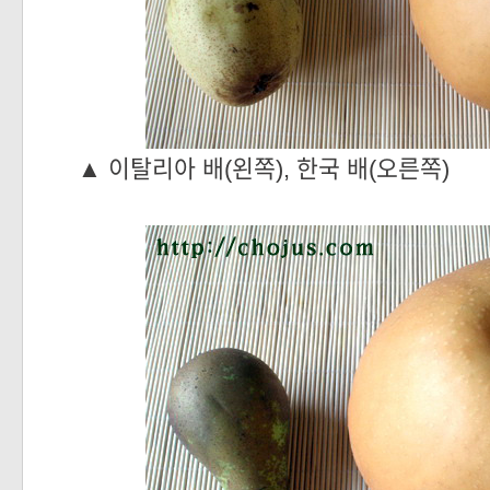
▲
이탈리아 배(왼쪽), 한국 배(오른쪽)