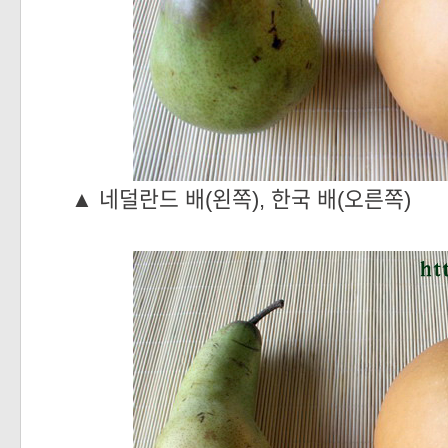
▲
네덜란드 배(왼쪽), 한국 배(오른쪽)