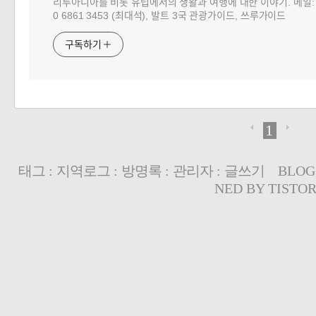
리투아니아를 비롯 유럽에서의 생활과 여행에 대한 이야기. 메일: choj
0 6861 3453 (최대석), 발트 3국 관광가이드, 쓰루가이드
구독하기
1
태그
:
지역로그
:
방명록
:
관리자
:
글쓰기
BLOG
NED BY
TISTO