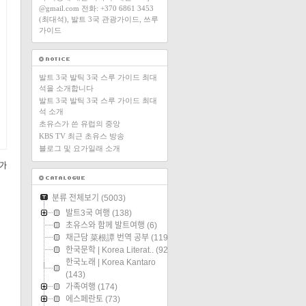
@gmail.com 전화: +370 6861 3453
(최대석), 발트 3국 관광가이드, 쓰루
가이드
발트 3국 발틱 3국 스루 가이드 최대
석을 소개합니다
발트 3국 발틱 3국 스루 가이드 최대
석 소개
초유스가 쓴 유럽의 중앙
KBS TV 최근 초유스 방송
블로그 및 요가일래 소개
수가
분류 전체보기
(5003)
발트3국 여행
(138)
초유스와 함께 발트여행
(6)
채근담 菜根譚 번역 공부
(119)
한국문학 | Korea Literat..
(92)
한국노래 | Korea Kantaro
(143)
가족여행
(174)
에스페란토
(73)