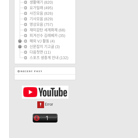
생활얘기
(820)
요가일래
(495)
사진모음
(826)
기사모음
(829)
영상모음
(757)
재미감탄 세계화제
(68)
피겨선수 김레베카
(35)
해외 VJ 활동
(4)
신문잡지 기고글
(3)
다음첫면
(11)
스포츠 생중계 안내
(132)