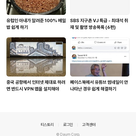
유럽인 아내가 알려준 100% 메밀
SBS 지구촌 VJ 특급 - 최대석 취
밥 쉽게 하기
재 및 촬영 방송목록 (6편)
중국 공항에서 인터넷 제대로 하려
페이스북에서 유튜브 썸네일이 안
면 반드시 VPN 앱을 설치해야
나타난 경우 쉽게 해결하기
의안내
티스토리
로그인
고객센터
© Daum Corp.