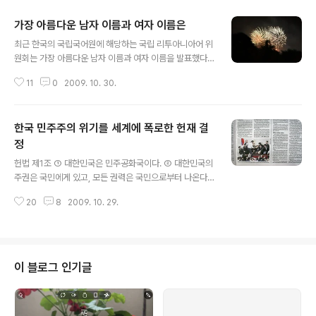
가장 아름다운 남자 이름과 여자 이름은
글 내용
최근 한국의 국립국어원에 해당하는 국립 리투아니아어 위
원회는 가장 아름다운 남자 이름과 여자 이름을 발표했다.
위원회 인터넷 사이트 방문객들을 조사한 바에 따르면 가
11
0
2009. 10. 30.
장 아름다운 리투아니아식 이름은 민다우가스(남자, Mind
augas)와 밀다(여자, Milda)이다. 아름다운 리투아니아
식 남자 이름은 민다우가스, 게디미나스, 비타우타스, 바카
한국 민주주의 위기를 세계에 폭로한 헌재 결
리스, 다류스, 다우만타스, 요리스 등이다. 민다우가스는 리
투아니아 최초의 왕이름이고, 게디미나스는 빌뉴스를 리투
정
글 내용
아니아 수도로 정한 대공작이고, 비타우타스는 중세 리투
헌법 제1조 ① 대한민국은 민주공화국이다. ② 대한민국의
아니아의 가장 유명한 통치자 중 한 명이다. ▲ 아름다운
주권은 국민에게 있고, 모든 권력은 국민으로부터 나온다.
리투아니아식 여자 이름 중 하나가 '우그네'(불)이다. 아름
입법권자는 국민의 구속을 받고, 국민의 뜻에 부합하기 위
다운 리투아니아식 여자 이름은 밀다(사랑과 풀의 리투아
20
8
2009. 10. 29.
해 합의를 도출하는 데 최선을 다해야 한다. 그러므로 합의
니아 여신), 에글레(전나무), 아..
없는 결정은 진정한 민주공화국의 정체성에 위배된다. 그
런데 헌법재판소는 민주당 등이 낸 "방송법 등에 대한 심의
·의결권을 침해당했다"는 사건과 관련해 일사부재의원칙을
위배한 방송법 수정안 및 대리투표가 자행된 신문법 수정
이 블로그 인기글
안의 가결 선포행위는 위법하다는 의견이 다수를 차지했다
고 밝혔다. 하지만 헌법재판소는 이렇게 결정된 미디어법
이 유효하다고 판단했다. 절차는 위법인데 가결은 합법이