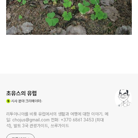
로그 정보
초유스의 유럽
(새창열림)
시사
분야 크리에이터
리투아니아를 비롯 유럽에서의 생활과 여행에 대한 이야기. 메
일: chojus@gmail.com 전화: +370 6861 3453 (최대
석), 발트 3국 관광가이드, 쓰루가이드