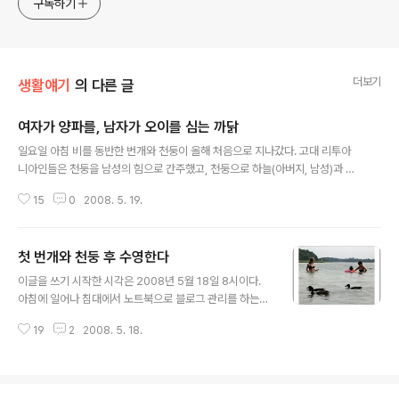
구독하기
더보기
생활얘기
의 다른 글
여자가 양파를, 남자가 오이를 심는 까닭
글 내용
일요일 아침 비를 동반한 번개와 천둥이 올해 처음으로 지나갔다. 고대 리투아
니아인들은 천둥을 남성의 힘으로 간주했고, 천둥으로 하늘(아버지, 남성)과 땅
(어머니, 여성)이 서로 결합하는 것으로 믿었다. 그래서 첫 천둥이 치고 난 후 여
15
0
2008. 5. 19.
자들은 밭으로 가서 뒹굴면서 풍작을 기원했다고 한다. 오후 들어 날이 개이자
식구들은 일전에 다 못한 씨앗심기를 하려 친척집 텃밭으로 갔다. 지난 번 씨를
뿌린 들깨가 제일 궁금했다. 가보니 들깨 싹이 촘촘히 밖으로 나와 있었다. 고랑
첫 번개와 천둥 후 수영한다
을 그렇게 깊지 않게 파서 심었는데도 불고하고 이렇게 싹이 잘 나서 좋았다. 풍
글 내용
작이 벌써 기대된다. 오늘은 강낭콩과 오이 씨앗을 심었다. 친척인 빌마가 먼저
이글을 쓰기 시작한 시각은 2008년 5월 18일 8시이다.
오이 씨앗을 심을 고랑을 깊숙이 파고 있었다. 이를 지켜보면서 씨앗을 심는 일
아침에 일어나 침대에서 노트북으로 블로그 관리를 하는
이 고랑을..
동안 동쪽 창문에는 아침 해가 쏟아졌고, 서쪽 창문엔 먹구
19
2
2008. 5. 18.
름이 끼었다. 아침 해와 먹구름이 한판 붙는 형국이었다. 아
니나 다를까 바로 위 시각에 번개가 번쩍이고 천둥소리와
아울러 자동차 도난방지 경보기가 사방에서 울렸다. 많은
사람들이 그렇게 고대했던 올해 첫 번개와 천둥은 10여분