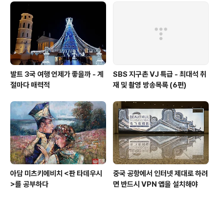
발트 3국 여행 언제가 좋을까 - 계
SBS 지구촌 VJ 특급 - 최대석 취
절마다 매력적
재 및 촬영 방송목록 (6편)
아담 미츠키에비치 <판 타데우시
중국 공항에서 인터넷 제대로 하려
>를 공부하다
면 반드시 VPN 앱을 설치해야