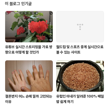
의 굵은 비를 동반했다. 그리고 언제 번개와 천둥이 지나갔
이 블로그 인기글
는지도 모르게 어두운 하늘은 이제 점점 맑아지고 있다. 그
동안 영상 20도가 넘을 때마다 딸아이는 빨리 호수에 가서
수영을 하자고 졸라댔다. 이럴 때마다 리투아니아인 아내
가 하는 말은 간단명료하다 - "올해 첫 번개와 천둥이 와야
한다." 언젠가 아내와 함..
유튜브 실시간 스트리밍을 가로 방
월드컵 및 스포츠 중계 실시간으로
향으로 어떻게 할 것인가
볼 수 있는 사이트
결혼반지 어느 손에 낄까 고민되는
유럽인 아내가 알려준 100% 메밀
이유
밥 쉽게 하기