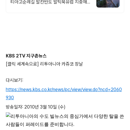
티아고순례길 발칸반도 발틱북유럽 지중해
여행 유럽을 손안에! 발칸반도 북유럽 지중해
남부유럽 동유럽 세미팩제공
KBS 2TV 지구촌뉴스
[클릭 세계속으로] 리투아니아 카쥬코 장날
다시보기:
https://news.kbs.co.kr/news/pc/view/view.do?ncd=2060
930
방송일자: 2010년 3월 10일 (수)
리투아니아의 수도 빌뉴스의 중심가에서 다양한 탈을 쓴
사람들이 퍼레이드를 준비합니다.