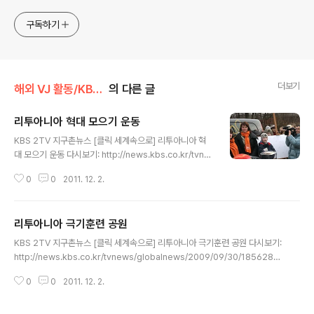
구독하기
더보기
해외 VJ 활동/KBS TV
의 다른 글
리투아니아 혁대 모으기 운동
글 내용
KBS 2TV 지구촌뉴스 [클릭 세계속으로] 리투아니아 혁
대 모으기 운동 다시보기: http://news.kbs.co.kr/tvne
ws/globalnews/2009/12/30/2019581.html 방송일
0
0
2011. 12. 2.
자: 2009년 12월 30일 (수) 리투아니아는 전통적으로 체
벌 중심의 교육을 하는 나라입니다. 전문 여론조사기관이
21개 학교를 조사한 결과를 보면 학생의 48%가 체벌을
리투아니아 극기훈련 공원
받고 있다고 하는데요. 리기타(초등학생) : “친구 한 명은
글 내용
잘못한 일 때문에 부모님께 맞았는데 엉덩이가 퍼렇게 멍
KBS 2TV 지구촌뉴스 [클릭 세계속으로] 리투아니아 극기훈련 공원 다시보기:
들었어요.” 메르네타스(초등학생) : “(부모님이 때리나요?)
http://news.kbs.co.kr/tvnews/globalnews/2009/09/30/1856285.
네, 때려요.” 리투아니아 부모들은 자녀를 손으로 때리는
html 방송일자: 2009년 9월 30일 (수) 극기 훈련으로 우정을 다지는 이색적
경우가 거의 없고 혁대를 사용합니다. 최근 이런 체벌 문화
0
0
2011. 12. 2.
인 놀이 문화가 리투아니아 10대들 사이에서 인기를 끌고 있습니다. 익스트림
를 없애고 대화를 통한 교육 방법을 채택해..
스포츠의 뒤를 이은 새로운 놀이 문화인데요. 우리나라 10대 청소년들이 학교
의 주도하에 극기 훈련을 경험하는 것과는 달리 리투아니아의 극기 훈련은 친구