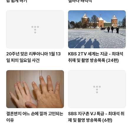
밥 쉽게 하기
절마다 매력적
20주년 맞은 리투아니아 1월 13
KBS 2TV 세계는 지금 - 최대석
일 피의 일요일 사건
취재 및 촬영 방송목록 (24편)
결혼반지 어느 손에 낄까 고민되는
SBS 지구촌 VJ 특급 - 최대석 취
이유
재 및 촬영 방송목록 (6편)