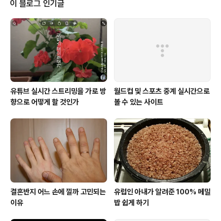
이 블로그 인기글
아오는 거리가 3.3km나 된다. 새벽부터 발품을 팔아본다.
갈 때마다 일출 광경은 다르다. 한 번은 바로 바다에 짙은
구름층이 길쭉하게 끼어있다. 이 구름층을 한낮의 강렬한
태양도 뚫지 못하고 10분 넘게 지각을 하고서야 얼굴을 내
민다. 홍해에서 떠오르..
유튜브 실시간 스트리밍을 가로 방
월드컵 및 스포츠 중계 실시간으로
향으로 어떻게 할 것인가
볼 수 있는 사이트
결혼반지 어느 손에 낄까 고민되는
유럽인 아내가 알려준 100% 메밀
이유
밥 쉽게 하기