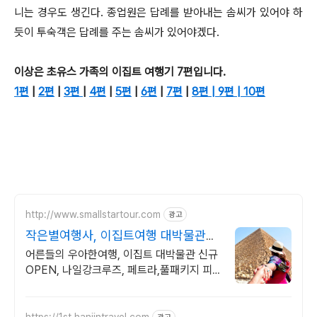
니는 경우도 생긴다. 종업원은 답례를 받아내는 솜씨가 있어야 하
듯이 투숙객은 답례를 주는 솜씨가 있어야겠다.
이상은 초유스 가족의 이집트 여행기 7편입니다.
1편
|
2편
|
3편
|
4편
|
5편
|
6편
|
7편
|
8편 |
9편 |
10편
http://www.smallstartour.com
광고
작은별여행사, 이집트여행 대박물관
open 방문합니다
어른들의 우아한여행, 이집트 대박물관 신규
OPEN, 나일강크루즈, 페트라,풀패키지 피
라미드부터 페트라까지, 이집트와 요르단 고
대 문명 기행
https://1st.hanjintravel.com