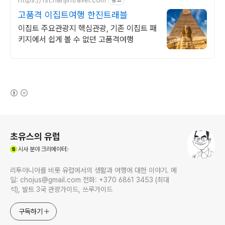
광고
고품격 이집트여행 한진트래블
이집트 주요관광지 핵심관광, 기존 이집트 패
키지에서 쉽게 볼 수 없던 고품격여행
(새창열림)
로그 정보
초유스의 유럽
(새창열림)
시사
분야 크리에이터
리투아니아를 비롯 유럽에서의 생활과 여행에 대한 이야기. 메
일: chojus@gmail.com 전화: +370 6861 3453 (최대
석), 발트 3국 관광가이드, 쓰루가이드
구독하기