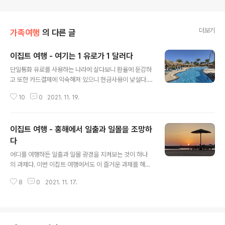
더보기
가족여행
의 다른 글
이집트 여행 - 여기는 1 유로가 1 달러다
글 내용
단일통화 유로를 사용하는 나라에 살다보니 환율에 둔감하
고 또한 카드결제에 익숙해져 있으니 현금사용이 낯설다.
지금껏 대부분 해외여행에서는 따로 크게 현금을 준비할
10
0
2021. 11. 19.
필요도 없었다. 숙박이나 렌트 비용을 미리 카드로 선지급
을 해놓았기 때문이다. 이번 이집트 여행은 항공료, 숙박료
그리고 식사비 일체가 포함된 여행상품을 이용하기 때문에
이집트 여행 - 홍해에서 일출과 일몰을 조망하
더 더욱 현금이 거의 필요하지 않다. 빌뉴스에 살고 있는 이
집트인 친구는 출국일 저녁에 찾아와 1유로짜리 동전을 여
다
글 내용
러 개 가져가면 좋을 것이다라고 한다. 이유는 호의를 베푸
어디를 여행하든 일출과 일몰 광경을 지켜보는 것이 하나
는 종업원들에게 답례하기 위해서다. 이에 대해서는 따로
의 과제다. 이번 이집트 여행에서도 이 즐거운 과제를 해본
이야기하고자 한다. 요즘 환율에 따르면 1 유로가 1.14 미
다. 새벽 5시에 일어나니 여전히 어둠이 깔려 있다. 가로등
국 달러다. 그런데 이집트 후르가다에서는 1 유로와 1 미국
8
0
2021. 11. 17.
불빛을 아래 동쪽 하늘로 나아가면 어느 한순간에 여명이
달러가 동일한 가치를 지니고 있다..
확 밝아오고 있음을 느낀다. 새들이 나뭇가지 사이를 날아
다니면서 곧 있을 일출 소식을 전하고 세상의 또 하루를 깨
우고 있다. 7일 머무는 동안 세 차례 홍해 일출을 본다. 호
텔 구역 내에서 일출 조망이 좋은 곳에 가서 호텔방까지 돌