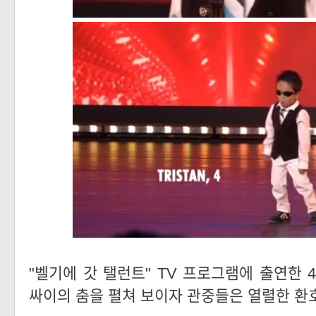
"벨기에 갓 탤런트" TV 프로그램에 출연한 4살
싸이의 춤을 펼쳐 보이자 관중들은 열렬한 환호