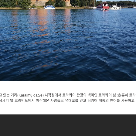
있는 거리(Karaimų gatvė) 시작점에서 트라카이 관광의 백미인 트라카이 섬 성(흔히 트
 14세기 말 크림반도에서 이주해온 사람들로 유대교를 믿고 터키어 계통의 언어를 사용하고