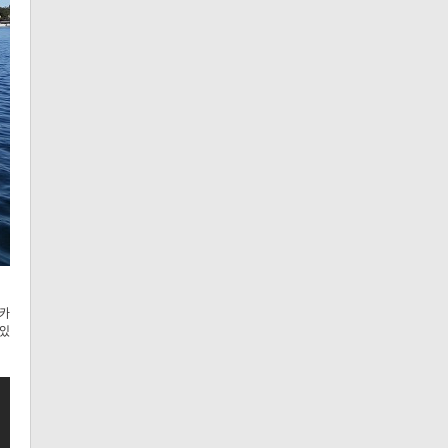
라카
 있