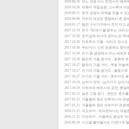
2019.06.26
어느 관광 버스 운전사의 배려
2018.10.26
라헤마 국립공원, 고사목과 야생
2018.09.21
한국 관광의 위력을 엿볼 수 있
2018.06.08
마리아 대성당 종탑에서 본 중세
2018.01.17
탈린 구시가지에서 전차 타고 
2017.12.19
전구 7만개가 불 밝히는 크리
2017.10.30
토끼섬에 러시아 로마노프 역대
2017.10.30
타르투의 가을 - 악마도 천사도
2017.10.30
투라이다, 신의 정원에도 찾아
2017.10.30
리가 돔 광장에서 만난 새로운
2017.10.28
탈린의 가을 밤거리 - 동화와 
2017.10.27
탈린의 가을 거리 - 잿빛 하늘
2017.10.27
리가의 가을 밤거리 - 불빛으로
2017.10.27
리가의 가을 거리 - 흐리지만 
2017.10.26
십자가 언덕 - 십자가가 십자가
2017.10.19
라트비아 베르사유 궁전, 룬달
2017.02.22
숨은 그림 찾기 - 한반도 호수
2017.01.23
겨울철에 찾은 리투아니아 관
2017.01.21
겨울철에 찾은 라트비아 관광명
2016.11.25
마요르카 - 트라문타나는 유일
2016.11.25
마요르카 - 아픔에도 왕성히 
2016.09.29
시선을 빨아들이는 다양다색 탈