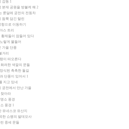
에 감동
1
 분재 공원을 방불케 해
2
는 룬달레 궁전의 전동차
 듬뿍 담긴 탈린
공항으로 이동하기
스마스 트리
 황제들이 잠들어 있다
 노랗게 물들어
온 가을 단풍
 볼거리
유령이 떠오른다
에 화려한 색깔의 문들
 장식된 촉촉한 돌길
꽃과 단풍이 있어서
1
를 지고 있네
레 궁전에서 만난 가을
를 찾아라
광명소 풍경
소 풍경
1
한 유네스코 유산지
작곡한 쇼팽의 발데모사
린 중세 문들