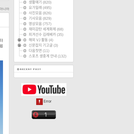
생활얘기
(820)
요가일래
(495)
투아니아
사진모음
(826)
기사모음
(829)
영상모음
(757)
재미감탄 세계화제
(68)
피겨선수 김레베카
(35)
해외 VJ 활동
(4)
 더
신문잡지 기고글
(3)
 쉽
다음첫면
(11)
스포츠 생중계 안내
(132)