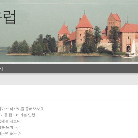
니아 트라카이를 둘러보자
3
자가를 뽑아버리는 만행
흉내를 내보니
미를 느끼다
2
아두면 좋은 거