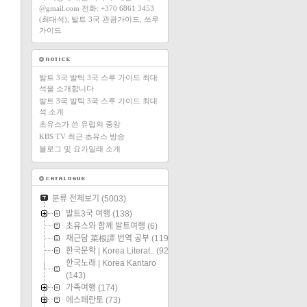
@gmail.com 전화: +370 6861 3453
(최대석), 발트 3국 관광가이드, 쓰루
가이드
발트 3국 발틱 3국 스루 가이드 최대
석을 소개합니다
발트 3국 발틱 3국 스루 가이드 최대
석 소개
초유스가 쓴 유럽의 중앙
KBS TV 최근 초유스 방송
블로그 및 요가일래 소개
분류 전체보기
(5003)
발트3국 여행
(138)
초유스와 함께 발트여행
(6)
채근담 菜根譚 번역 공부
(119)
한국문학 | Korea Literat..
(92)
한국노래 | Korea Kantaro
(143)
가족여행
(174)
에스페란토
(73)