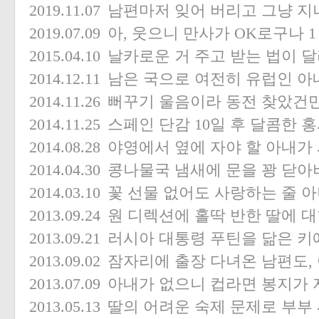
2019.11.07
남편마저 잊어 버리고 그냥 지나
2019.07.09
아, 웃으니 만사가 OK로구나
1
2015.04.10
날카로운 거 주고 받는 법이 달
2014.12.11
남은 국으로 여전히 유럽인 아
2014.11.26
뻐꾸기 울음이라 동전 찾았건
2014.11.25
스페인 단감 10일 후 달콤한 
2014.08.28
야영에서 옆에 자야 할 아내가
2014.04.30
콩나물국 냄새에 문을 꽝 닫아
2014.03.10
꽃 선물 없어도 사랑하는 줄 
2013.09.24
원 디렉션에 홀딱 반한 딸에 
2013.09.21
러시아 대통령 푸틴을 닮은 키
2013.09.02
잠자리에 출장 다녀온 남편도,
2013.07.09
아내가 없으니 컵라면 봉지가 
2013.05.13
딸의 어려운 숙제 문제로 부부